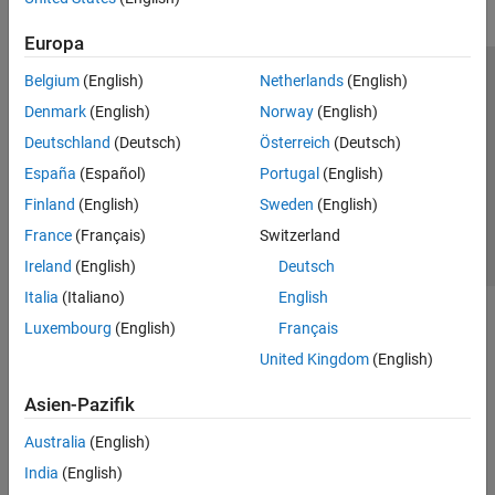
Europa
Belgium
(English)
Netherlands
(English)
Trust Center
Handelsmarken
Datenschutz-Richtlinien
Denmark
(English)
Norway
(English)
Datendiebstahl verhindern
Status von Anwendungen
Kontakt
Deutschland
(Deutsch)
Österreich
(Deutsch)
© 1994-2026 The MathWorks, Inc.
España
(Español)
Portugal
(English)
Finland
(English)
Sweden
(English)
Website auswählen
Deutschland
France
(Français)
Switzerland
Ireland
(English)
Deutsch
Italia
(Italiano)
English
Luxembourg
(English)
Français
United Kingdom
(English)
Asien-Pazifik
Australia
(English)
India
(English)