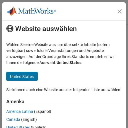
Weiter zum Inhalt
MATLAB Hilfe-Center
Umschaltung für Off-Canvas-Navigation
Website auswählen
Hauptinhalt
Startseite der Dokumentation
Control Systems
Wählen Sie eine Website aus, um übersetzte Inhalte (sofern
verfügbar) sowie lokale Veranstaltungen und Angebote
anzuzeigen. Auf der Grundlage Ihres Standorts empfehlen wir
How useful was this information?
Ihnen die folgende Auswahl:
United States
.
United States
Sie können auch eine Website aus der folgenden Liste auswählen:
Amerika
América Latina
(Español)
Canada
(English)
United States
(English)