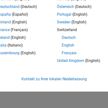
Deutschland
(Deutsch)
Österreich
(Deutsch)
España
(Español)
Portugal
(English)
inland
(English)
Sweden
(English)
rance
(Français)
Switzerland
reland
(English)
Deutsch
talia
(Italiano)
English
Luxembourg
(English)
Français
United Kingdom
(English)
Kontakt zu Ihrer lokalen Niederlassung