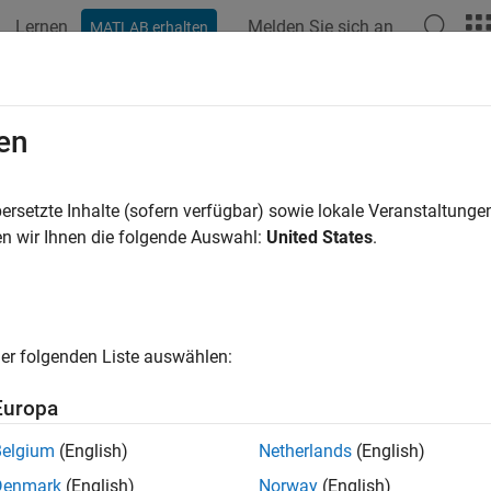
Lernen
Melden Sie sich an
MATLAB erhalten
ation
Examples
Functions
Blocks
Apps
Videos
en
ersetzte Inhalte (sofern verfügbar) sowie lokale Veranstaltung
How useful was this informat
n wir Ihnen die folgende Auswahl:
United States
.
er folgenden Liste auswählen:
Europa
Belgium
(English)
Netherlands
(English)
Denmark
(English)
Norway
(English)