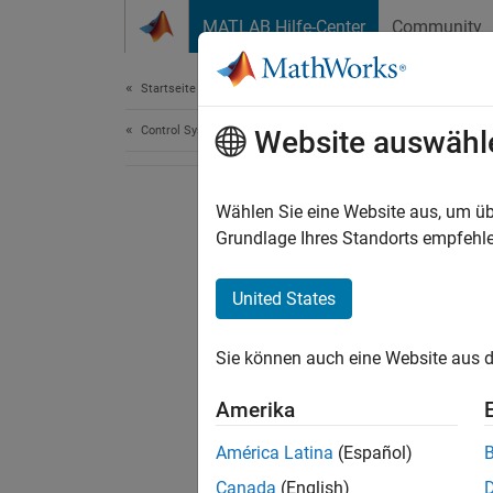
Weiter zum Inhalt
MATLAB Hilfe-Center
Community
Document
Startseite der Dokumentation
Control Systems
Website auswähl
Wählen Sie eine Website aus, um üb
Grundlage Ihres Standorts empfehle
United States
Sie können auch eine Website aus d
Amerika
América Latina
(Español)
Canada
(English)