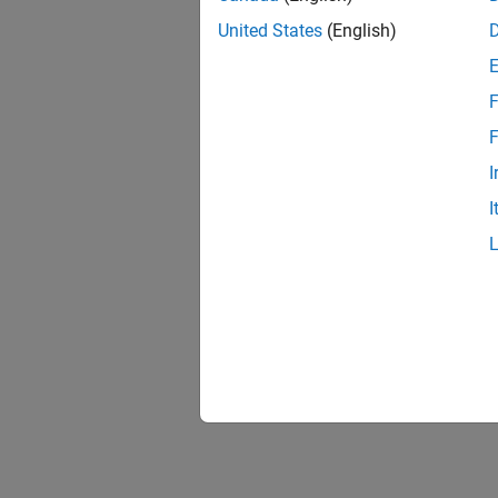
United States
(English)
F
F
I
I