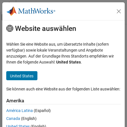
Weiter zum Inhalt
MATLAB Hilfe-Center
Umschaltung für Off-Canvas-Navigation
Website auswählen
Hauptinhalt
Startseite der Dokumentation
Control Systems
Wählen Sie eine Website aus, um übersetzte Inhalte (sofern
verfügbar) sowie lokale Veranstaltungen und Angebote
anzuzeigen. Auf der Grundlage Ihres Standorts empfehlen wir
How useful was this information?
Ihnen die folgende Auswahl:
United States
.
United States
Sie können auch eine Website aus der folgenden Liste auswählen:
Amerika
América Latina
(Español)
Canada
(English)
United States
(English)