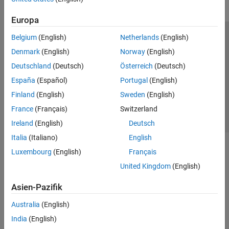
Europa
Belgium
(English)
Netherlands
(English)
Trust Center
Handelsmarken
Datenschutz-Richtlinien
Denmark
(English)
Norway
(English)
Datendiebstahl verhindern
Status von Anwendungen
Kontakt
Deutschland
(Deutsch)
Österreich
(Deutsch)
© 1994-2026 The MathWorks, Inc.
España
(Español)
Portugal
(English)
Finland
(English)
Sweden
(English)
Website auswählen
Deutschland
France
(Français)
Switzerland
Ireland
(English)
Deutsch
Italia
(Italiano)
English
Luxembourg
(English)
Français
United Kingdom
(English)
Asien-Pazifik
Australia
(English)
India
(English)