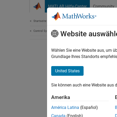
Weiter zum Inhalt
MATLAB Hilfe-Center
Community
Document
Startseite der Dokumentation
Control Systems
Website auswähl
Wählen Sie eine Website aus, um üb
Grundlage Ihres Standorts empfehle
United States
Sie können auch eine Website aus d
Amerika
América Latina
(Español)
Canada
(English)