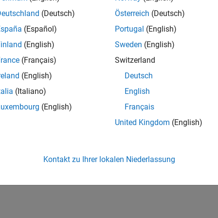
Deutschland
(Deutsch)
Österreich
(Deutsch)
España
(Español)
Portugal
(English)
inland
(English)
Sweden
(English)
rance
(Français)
Switzerland
reland
(English)
Deutsch
talia
(Italiano)
English
Luxembourg
(English)
Français
United Kingdom
(English)
Kontakt zu Ihrer lokalen Niederlassung