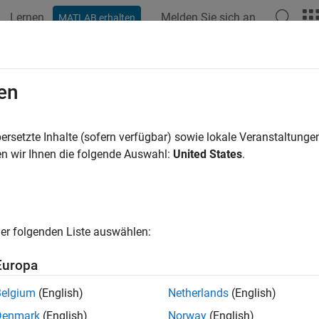
Lernen
Melden Sie sich an
MATLAB erhalten
ation
Examples
Functions
Blocks
Apps
Videos
en
ersetzte Inhalte (sofern verfügbar) sowie lokale Veranstaltung
How useful was this informat
n wir Ihnen die folgende Auswahl:
United States
.
er folgenden Liste auswählen:
Europa
Belgium
(English)
Netherlands
(English)
Denmark
(English)
Norway
(English)