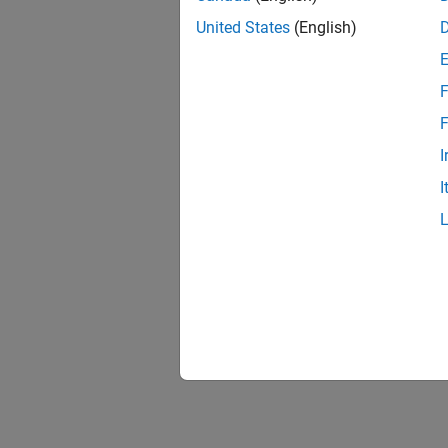
United States
(English)
F
F
I
I