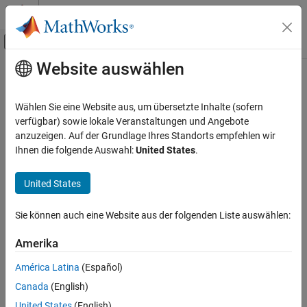
Weiter zum Inhalt
MATLAB Hilfe-Center
Umschaltung für Off-Canvas-Navigation
Website auswählen
Hauptinhalt
Startseite der Dokumentation
Acknowledgments
Control Systems
Wählen Sie eine Website aus, um übersetzte Inhalte (sofern
MathWorks would like to acknowledge the following contributors
verfügbar) sowie lokale Veranstaltungen und Angebote
Model Predictive Control Toolbox
to Model Predictive Control Toolbox™.
anzuzeigen. Auf der Grundlage Ihres Standorts empfehlen wir
Get Started with Model Predictive Control
Ihnen die folgende Auswahl:
United States
.
Toolbox
Alberto Bemporad
Professor of Control Systems, IMT Institute for Advanced Studies
Acknowledgments
United States
Lucca, Italy. Research interests include model predictive control,
hybrid systems, optimization algorithms, and applications to
Sie können auch eine Website aus der folgenden Liste auswählen:
®
automotive, aerospace, and energy systems. Fellow of the IEEE
.
®
Author of the Model Predictive Control Simulink
library and
Amerika
commands.
América Latina
(Español)
N. Lawrence Ricker
Canada
(English)
Professor of Chemical Engineering, University of Washington,
United States
(English)