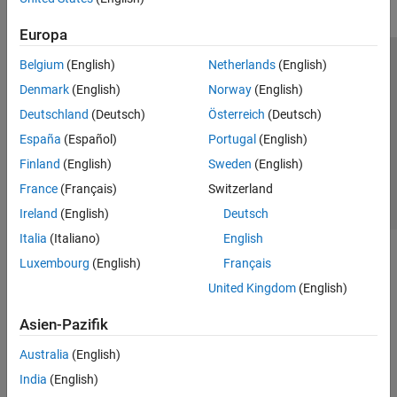
Europa
Belgium
(English)
Netherlands
(English)
Trust Center
Handelsmarken
Datenschutz-Richtlinien
Denmark
(English)
Norway
(English)
Datendiebstahl verhindern
Status von Anwendungen
Kontakt
Deutschland
(Deutsch)
Österreich
(Deutsch)
© 1994-2026 The MathWorks, Inc.
España
(Español)
Portugal
(English)
Finland
(English)
Sweden
(English)
Website auswählen
Deutschland
France
(Français)
Switzerland
Ireland
(English)
Deutsch
Italia
(Italiano)
English
Luxembourg
(English)
Français
United Kingdom
(English)
Asien-Pazifik
Australia
(English)
India
(English)