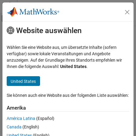
Weiter zum Inhalt
MATLAB Hilfe-Center
Umschaltung für Off-Canvas-Navigation
Website auswählen
Hauptinhalt
Startseite der Dokumentation
Image Processing and Computer Vision
Wählen Sie eine Website aus, um übersetzte Inhalte (sofern
verfügbar) sowie lokale Veranstaltungen und Angebote
How useful was this information?
anzuzeigen. Auf der Grundlage Ihres Standorts empfehlen wir
Ihnen die folgende Auswahl:
United States
.
United States
Sie können auch eine Website aus der folgenden Liste auswählen:
Amerika
América Latina
(Español)
Canada
(English)
United States
(English)