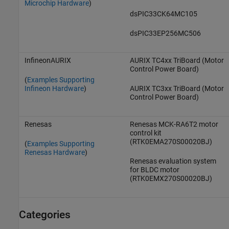
Microchip Hardware
)
dsPIC33CK64MC105
dsPIC33EP256MC506
InfineonAURIX
AURIX TC4xx TriBoard (Motor
Control Power Board)
(
Examples Supporting
Infineon Hardware
)
AURIX TC3xx TriBoard (Motor
Control Power Board)
Renesas
Renesas MCK-RA6T2 motor
control kit
(RTK0EMA270S00020BJ)
(
Examples Supporting
Renesas Hardware
)
Renesas evaluation system
for BLDC motor
(RTK0EMX270S00020BJ)
Categories