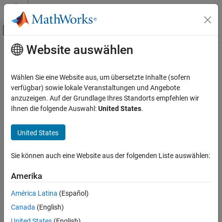
Weiter zum Inhalt
MATLAB Hilfe-Center
Umschaltung für Off-Canvas-Navigation
Website auswählen
Hauptinhalt
Startseite der Dokumentation
Supported Microcontrollers
Control Systems
Wählen Sie eine Website aus, um übersetzte Inhalte (sofern
Motor control applications categorized according to the types of
verfügbar) sowie lokale Veranstaltungen und Angebote
Motor Control Blockset
supported microcontrollers
anzuzeigen. Auf der Grundlage Ihres Standorts empfehlen wir
Applications
Explore Motor Control Blockset™ examples illustrating modeling
Ihnen die folgende Auswahl:
United States
.
Code Generation and Deployment
and control of motor control applications using these
Hardware-Specific Code Generation
microcontrollers:
United States
Kategorie
®
Texas Instruments
Sie können auch eine Website aus der folgenden Liste auswählen:
Supported Microcontrollers
®
STMicroelectronics
Texas Instruments
Amerika
Supported FPGAs
NXP™
América Latina
(Español)
Supported Real-Time Systems
Canada
(English)
Microchip
United States
(English)