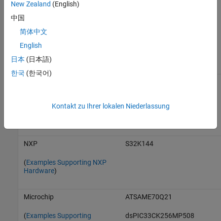
New Zealand
(English)
中国
F28M36x Concerto
简体中文
F28P650D Launchpad
English
F2800137 Launchpad
日本
(日本語)
한국
(한국어)
STMicroelectronics
NUCLEO-F401RE
(
Examples Supporting
NUCLEO-G474RE
Kontakt zu Ihrer lokalen Niederlassung
STMicroelectronics
Hardware
)
NXP
S32K144
(
Examples Supporting NXP
Hardware
)
Microchip
ATSAME70Q21
(
Examples Supporting
dsPIC33CK256MP508