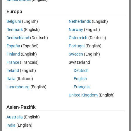
®
Infineon
AURIX™
Europa
®
Renesas
Belgium
(English)
Netherlands
(English)
Denmark
(English)
Norway
(English)
Hardware
Processor
Deutschland
(Deutsch)
Österreich
(Deutsch)
Texas Instruments
LAUNCHXL-F28069M
España
(Español)
Portugal
(English)
(
Examples Supporting Texas
LAUNCHXL-F28379D
Finland
(English)
Sweden
(English)
Instruments Hardware
)
France
(Français)
Switzerland
F28069M control card
Ireland
(English)
Deutsch
LAUNCHXL-F280049C
Italia
(Italiano)
English
F28035 control card
Luxembourg
(English)
Français
United Kingdom
(English)
LAUNCHXL-F28027
Asien-Pazifik
F28335 eZdsp board
Australia
(English)
F280039C Launchpad
India
(English)
F28M35x Concerto