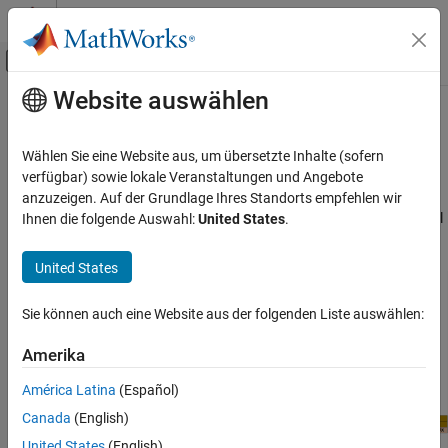
Weiter zum Inhalt
MATLAB Hilfe-Center
Umschaltung für Off-Canvas-Navigation
Website auswählen
Hauptinhalt
Startseite der Dokumentation
BeagleBone
Black ADC
MATLAB
Wählen Sie eine Website aus, um übersetzte Inhalte (sofern
Data Import and Analysis
®
The BeagleBone
Black hardware has six analog input pins (
verfügbar) sowie lokale Veranstaltungen und Angebote
AIN0
Data Import and Export
to
). Each analog input pin has a 12-bit analog-to-digital
anzuzeigen. Auf der Grundlage Ihres Standorts empfehlen wir
AIN5
converter (ADC) that converts the analog input voltage to a digital
Ihnen die folgende Auswahl:
United States
.
Hardware and Network Communication
voltage reading.
Hardware Boards and Kits
United States
BeagleBone Black
ADC
Sie können auch eine Website aus der folgenden Liste auswählen:
BeagleBone Black ADC
Amerika
América Latina
(Español)
Canada
(English)
United States
(English)