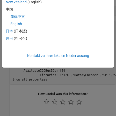
New Zealand
(English)
中国
a = arduino(
'COM4'
,
'Uno'
)
简体中文
English
a = 

日本
(日本語)
  arduino with properties:

한국
(한국어)
                    Port: 'COM4'

                   Board: 'Uno'

           AvailablePins: {'D2-D13', 'A0-A5'}

Kontakt zu Ihrer lokalen Niederlassung
    AvailableDigitalPins: {'D2-D13', 'A0-A5'}

        AvailablePWMPins: {'D3','D5-D6', 'D9-D11'}

     AvailableAnalogPins: {'A0-A5'}

      AvailableI2CBusIDs: [0]   

               Libraries: {'I2C','RotaryEncoder','SPI','S
Show all properties
How useful was this information?