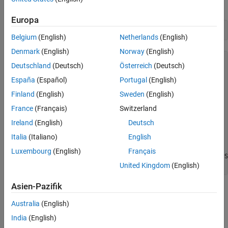
Europa
a = arduino()
Belgium
(English)
Netherlands
(English)
Denmark
(English)
Norway
(English)
a = 

Deutschland
(Deutsch)
Österreich
(Deutsch)
  arduino with properties:

España
(Español)
Portugal
(English)
Finland
(English)
Sweden
(English)
                    Port: 'COM4'

                   Board: 'Uno'

France
(Français)
Switzerland
           AvailablePins: {'D2-D13', 'A0-A5'}

    AvailableDigitalPins: {'D2-D13', 'A0-A5'}

Ireland
(English)
Deutsch
        AvailablePWMPins: {'D3','D5-D6', 'D9-D11'}

Italia
(Italiano)
English
     AvailableAnalogPins: {'A0-A5'}

      AvailableI2CBusIDs: [0]   

Luxembourg
(English)
Français
               Libraries: {'I2C','RotaryEncoder','SPI','S
Show all properties
United Kingdom
(English)
Asien-Pazifik
Connect by specifying the port and board name.
Australia
(English)
If you are using an unofficial (clone) Arduino hardware, specify
India
(English)
port and board name to establish connection.