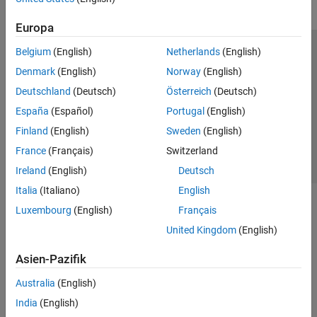
Europa
Belgium
(English)
Netherlands
(English)
Trust Center
Handelsmarken
Datenschutz-Richtlinien
Denmark
(English)
Norway
(English)
Datendiebstahl verhindern
Status von Anwendungen
Kontakt
Deutschland
(Deutsch)
Österreich
(Deutsch)
© 1994-2026 The MathWorks, Inc.
España
(Español)
Portugal
(English)
Finland
(English)
Sweden
(English)
Website auswählen
Deutschland
France
(Français)
Switzerland
Ireland
(English)
Deutsch
Italia
(Italiano)
English
Luxembourg
(English)
Français
United Kingdom
(English)
Asien-Pazifik
Australia
(English)
India
(English)