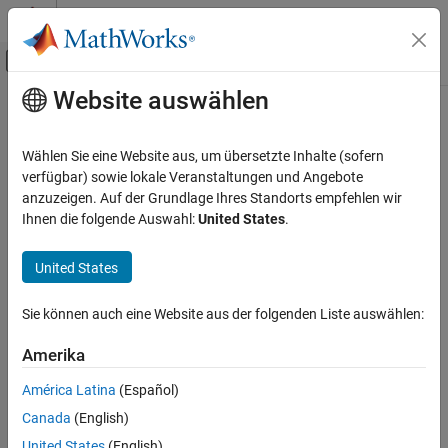
Weiter zum Inhalt
MATLAB Hilfe-Center
Umschaltung für Off-Canvas-Navigation
Website auswählen
Hauptinhalt
Startseite der Dokumentation
Wählen Sie eine Website aus, um übersetzte Inhalte (sofern
verfügbar) sowie lokale Veranstaltungen und Angebote
anzuzeigen. Auf der Grundlage Ihres Standorts empfehlen wir
How useful was this information?
Ihnen die folgende Auswahl:
United States
.
United States
Sie können auch eine Website aus der folgenden Liste auswählen:
Amerika
América Latina
(Español)
Canada
(English)
United States
(English)