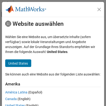
Weiter zum Inhalt
MATLAB Hilfe-Center
Umschaltung für Off-Canvas-Navigation
Website auswählen
Hauptinhalt
Startseite der Dokumentation
Wählen Sie eine Website aus, um übersetzte Inhalte (sofern
verfügbar) sowie lokale Veranstaltungen und Angebote
anzuzeigen. Auf der Grundlage Ihres Standorts empfehlen wir
How useful was this information?
Ihnen die folgende Auswahl:
United States
.
United States
Sie können auch eine Website aus der folgenden Liste auswählen:
Amerika
América Latina
(Español)
Canada
(English)
United States
(English)