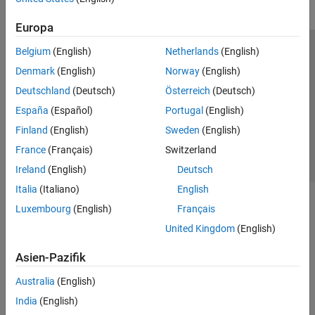
Europa
Belgium
(English)
Netherlands
(English)
Trust Center
Handelsmarken
Datenschutz-Richtlinien
Denmark
(English)
Norway
(English)
Datendiebstahl verhindern
Status von Anwendungen
Kontakt
Deutschland
(Deutsch)
Österreich
(Deutsch)
© 1994-2026 The MathWorks, Inc.
España
(Español)
Portugal
(English)
Finland
(English)
Sweden
(English)
Website auswählen
Deutschland
France
(Français)
Switzerland
Ireland
(English)
Deutsch
Italia
(Italiano)
English
Luxembourg
(English)
Français
United Kingdom
(English)
Asien-Pazifik
Australia
(English)
India
(English)