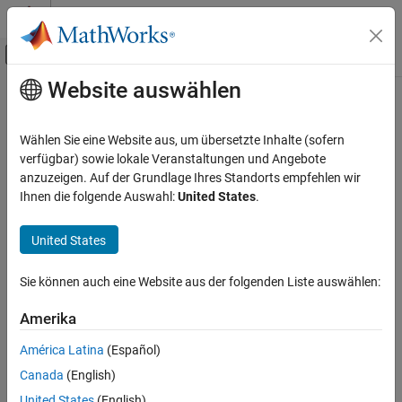
Weiter zum Inhalt
MATLAB Hilfe-Center
Umschaltung für Off-Canvas-Navigation
Website auswählen
Hauptinhalt
Startseite der Dokumentation
Wählen Sie eine Website aus, um übersetzte Inhalte (sofern
verfügbar) sowie lokale Veranstaltungen und Angebote
anzuzeigen. Auf der Grundlage Ihres Standorts empfehlen wir
How useful was this information?
Ihnen die folgende Auswahl:
United States
.
United States
Sie können auch eine Website aus der folgenden Liste auswählen:
Amerika
América Latina
(Español)
Canada
(English)
United States
(English)