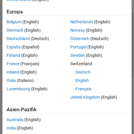
Europa
Belgium
(English)
Netherlands
(English)
Trust Center
Handelsmarken
Datenschutz-Richtlinien
Denmark
(English)
Norway
(English)
Datendiebstahl verhindern
Status von Anwendungen
Kontakt
Deutschland
(Deutsch)
Österreich
(Deutsch)
© 1994-2026 The MathWorks, Inc.
España
(Español)
Portugal
(English)
Finland
(English)
Sweden
(English)
Website auswählen
Deutschland
France
(Français)
Switzerland
Ireland
(English)
Deutsch
Italia
(Italiano)
English
Luxembourg
(English)
Français
United Kingdom
(English)
Asien-Pazifik
Australia
(English)
India
(English)