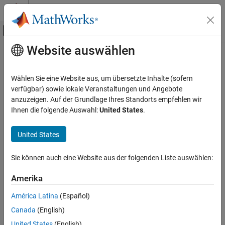
Weiter zum Inhalt
MATLAB Hilfe-Center
Umschaltung für Off-Canvas-Navigation
Website auswählen
Hauptinhalt
Startseite der Dokumentation
Wählen Sie eine Website aus, um übersetzte Inhalte (sofern
verfügbar) sowie lokale Veranstaltungen und Angebote
anzuzeigen. Auf der Grundlage Ihres Standorts empfehlen wir
How useful was this information?
Ihnen die folgende Auswahl:
United States
.
United States
Sie können auch eine Website aus der folgenden Liste auswählen:
Amerika
América Latina
(Español)
Canada
(English)
United States
(English)