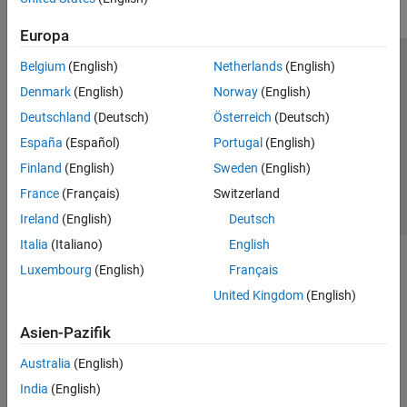
Europa
Belgium
(English)
Netherlands
(English)
Trust Center
Handelsmarken
Datenschutz-Richtlinien
Denmark
(English)
Norway
(English)
Datendiebstahl verhindern
Status von Anwendungen
Kontakt
Deutschland
(Deutsch)
Österreich
(Deutsch)
© 1994-2026 The MathWorks, Inc.
España
(Español)
Portugal
(English)
Finland
(English)
Sweden
(English)
Website auswählen
Deutschland
France
(Français)
Switzerland
Ireland
(English)
Deutsch
Italia
(Italiano)
English
Luxembourg
(English)
Français
United Kingdom
(English)
Asien-Pazifik
Australia
(English)
India
(English)