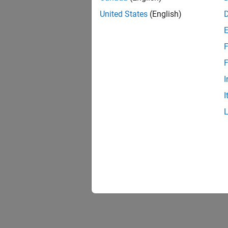
United States
(English)
F
F
I
I