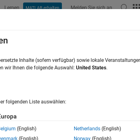
Lernen
Melden Sie sich an
MATLAB erhalten
ation
Beispiele
Funktionen
Apps
Videos
Antwort
en
ersetzte Inhalte (sofern verfügbar) sowie lokale Veranstaltung
How useful was this informat
n wir Ihnen die folgende Auswahl:
United States
.
er folgenden Liste auswählen:
Europa
Belgium
(English)
Netherlands
(English)
Denmark
(English)
Norway
(English)