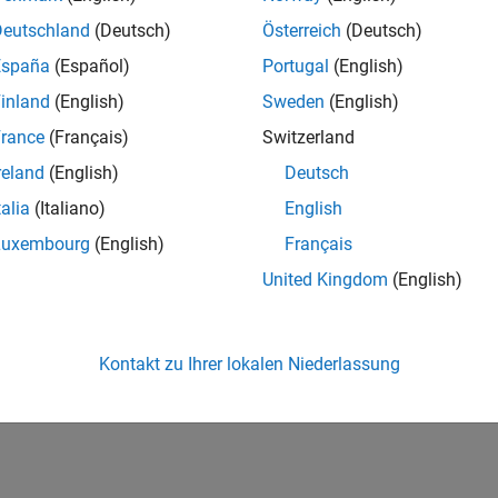
Deutschland
(Deutsch)
Österreich
(Deutsch)
España
(Español)
Portugal
(English)
inland
(English)
Sweden
(English)
rance
(Français)
Switzerland
reland
(English)
Deutsch
talia
(Italiano)
English
Luxembourg
(English)
Français
United Kingdom
(English)
Kontakt zu Ihrer lokalen Niederlassung