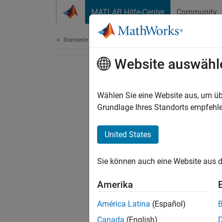
Weiter zum Inhalt
MATLAB Hilfe-Center
Community
Dokument
Startseite der Dokumentation
Website auswähl
Wählen Sie eine Website aus, um üb
Grundlage Ihres Standorts empfehle
United States
Sie können auch eine Website aus d
Amerika
América Latina
(Español)
Canada
(English)