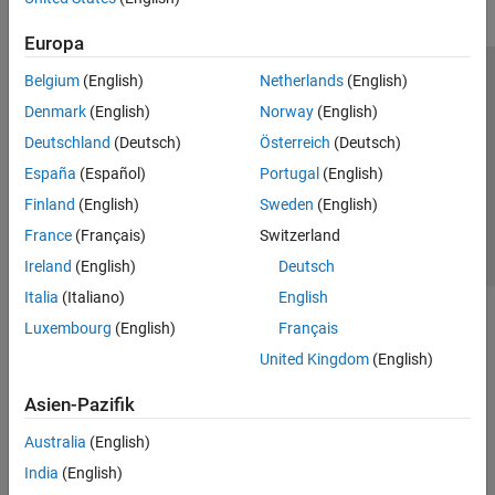
Europa
Belgium
(English)
Netherlands
(English)
Trust Center
Handelsmarken
Datenschutz-Richtlinien
Denmark
(English)
Norway
(English)
Datendiebstahl verhindern
Status von Anwendungen
Kontakt
Deutschland
(Deutsch)
Österreich
(Deutsch)
© 1994-2026 The MathWorks, Inc.
España
(Español)
Portugal
(English)
Finland
(English)
Sweden
(English)
Website auswählen
Deutschland
France
(Français)
Switzerland
Ireland
(English)
Deutsch
Italia
(Italiano)
English
Luxembourg
(English)
Français
United Kingdom
(English)
Asien-Pazifik
Australia
(English)
India
(English)