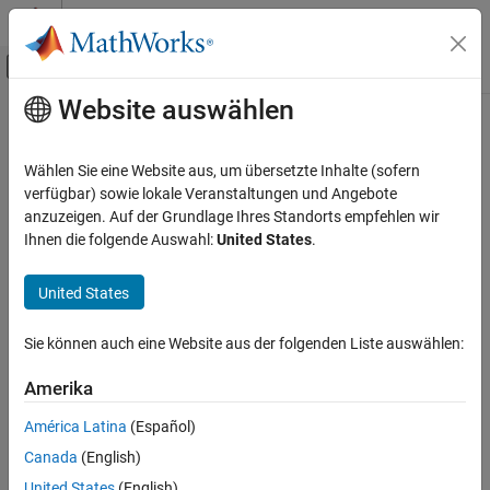
Weiter zum Inhalt
MATLAB Hilfe-Center
Umschaltung für Off-Canvas-Navigation
Website auswählen
Hauptinhalt
Startseite der Dokumentation
Wählen Sie eine Website aus, um übersetzte Inhalte (sofern
verfügbar) sowie lokale Veranstaltungen und Angebote
anzuzeigen. Auf der Grundlage Ihres Standorts empfehlen wir
How useful was this information?
Ihnen die folgende Auswahl:
United States
.
United States
Sie können auch eine Website aus der folgenden Liste auswählen:
Amerika
América Latina
(Español)
Canada
(English)
United States
(English)