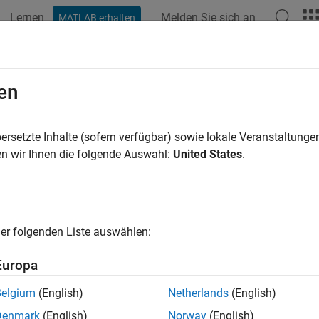
Lernen
Melden Sie sich an
MATLAB erhalten
ation
Beispiele
Funktionen
Apps
Videos
Antwort
en
ersetzte Inhalte (sofern verfügbar) sowie lokale Veranstaltung
How useful was this informat
n wir Ihnen die folgende Auswahl:
United States
.
er folgenden Liste auswählen:
Europa
Belgium
(English)
Netherlands
(English)
Denmark
(English)
Norway
(English)