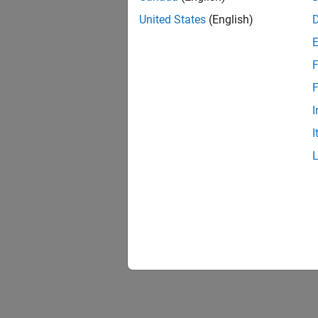
United States
(English)
F
F
I
I