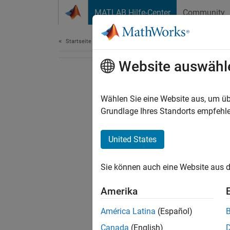
Weiter zum Inhalt
MATLAB Hilfe-Center
Community
Dokument
Startseite der Dokumentation
Website auswähl
Wählen Sie eine Website aus, um üb
Grundlage Ihres Standorts empfehle
United States
Sie können auch eine Website aus d
Amerika
América Latina
(Español)
Canada
(English)