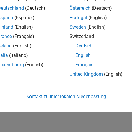
Deutschland
(Deutsch)
Österreich
(Deutsch)
España
(Español)
Portugal
(English)
inland
(English)
Sweden
(English)
rance
(Français)
Switzerland
reland
(English)
Deutsch
talia
(Italiano)
English
Luxembourg
(English)
Français
United Kingdom
(English)
Kontakt zu Ihrer lokalen Niederlassung