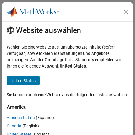
Weiter zum Inhalt
MATLAB Hilfe-Center
Umschaltung für Off-Canvas-Navigation
Website auswählen
Hauptinhalt
Startseite der Dokumentation
Wählen Sie eine Website aus, um übersetzte Inhalte (sofern
verfügbar) sowie lokale Veranstaltungen und Angebote
anzuzeigen. Auf der Grundlage Ihres Standorts empfehlen wir
How useful was this information?
Ihnen die folgende Auswahl:
United States
.
United States
Sie können auch eine Website aus der folgenden Liste auswählen:
Amerika
América Latina
(Español)
Canada
(English)
United States
(English)