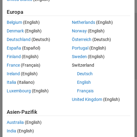
Europa
Belgium
(English)
Netherlands
(English)
Trust Center
Handelsmarken
Datenschutz-Richtlinien
Denmark
(English)
Norway
(English)
Datendiebstahl verhindern
Status von Anwendungen
Kontakt
Deutschland
(Deutsch)
Österreich
(Deutsch)
© 1994-2026 The MathWorks, Inc.
España
(Español)
Portugal
(English)
Finland
(English)
Sweden
(English)
Website auswählen
Deutschland
France
(Français)
Switzerland
Ireland
(English)
Deutsch
Italia
(Italiano)
English
Luxembourg
(English)
Français
United Kingdom
(English)
Asien-Pazifik
Australia
(English)
India
(English)