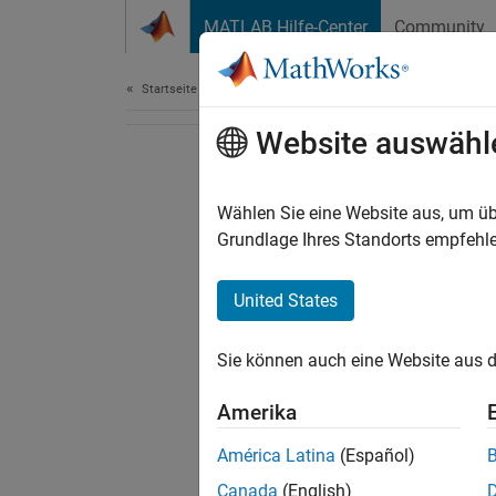
Weiter zum Inhalt
MATLAB Hilfe-Center
Community
Dokument
Startseite der Dokumentation
Website auswähl
Wählen Sie eine Website aus, um üb
Grundlage Ihres Standorts empfehle
United States
Sie können auch eine Website aus d
Amerika
América Latina
(Español)
Canada
(English)