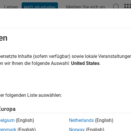
Lernen
Melden Sie sich an
MATLAB erhalten
ation
Beispiele
Funktionen
Apps
Videos
Antwort
en
ersetzte Inhalte (sofern verfügbar) sowie lokale Veranstaltung
How useful was this informat
n wir Ihnen die folgende Auswahl:
United States
.
er folgenden Liste auswählen:
Europa
Belgium
(English)
Netherlands
(English)
Denmark
(English)
Norway
(English)