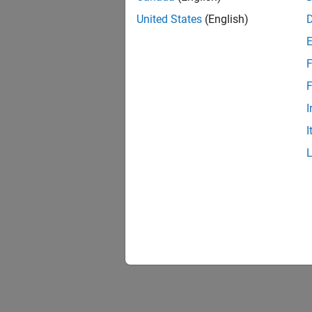
United States
(English)
F
F
I
I