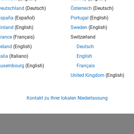
Deutschland
(Deutsch)
Österreich
(Deutsch)
España
(Español)
Portugal
(English)
inland
(English)
Sweden
(English)
rance
(Français)
Switzerland
reland
(English)
Deutsch
talia
(Italiano)
English
Luxembourg
(English)
Français
United Kingdom
(English)
Kontakt zu Ihrer lokalen Niederlassung