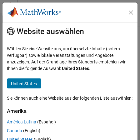
Weiter zum Inhalt
MATLAB Hilfe-Center
Umschaltung für Off-Canvas-Navigation
Website auswählen
Hauptinhalt
Startseite der Dokumentation
Wählen Sie eine Website aus, um übersetzte Inhalte (sofern
verfügbar) sowie lokale Veranstaltungen und Angebote
anzuzeigen. Auf der Grundlage Ihres Standorts empfehlen wir
How useful was this information?
Ihnen die folgende Auswahl:
United States
.
United States
Sie können auch eine Website aus der folgenden Liste auswählen:
Amerika
América Latina
(Español)
Canada
(English)
United States
(English)