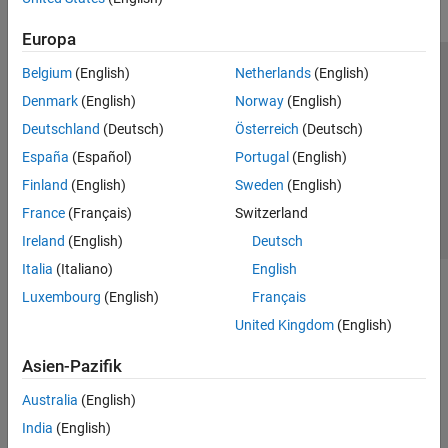
Europa
Belgium
(English)
Netherlands
(English)
Trust Center
Handelsmarken
Datenschutz-Richtlinien
Denmark
(English)
Norway
(English)
Datendiebstahl verhindern
Status von Anwendungen
Kontakt
Deutschland
(Deutsch)
Österreich
(Deutsch)
© 1994-2026 The MathWorks, Inc.
España
(Español)
Portugal
(English)
Finland
(English)
Sweden
(English)
Website auswählen
Deutschland
France
(Français)
Switzerland
Ireland
(English)
Deutsch
Italia
(Italiano)
English
Luxembourg
(English)
Français
United Kingdom
(English)
Asien-Pazifik
Australia
(English)
India
(English)