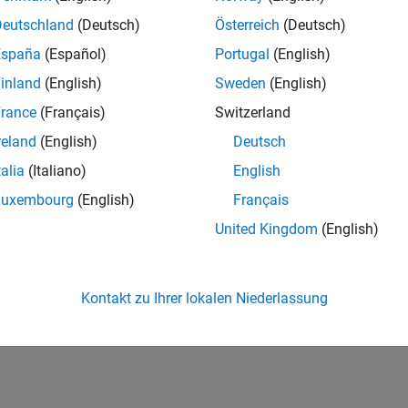
Deutschland
(Deutsch)
Österreich
(Deutsch)
España
(Español)
Portugal
(English)
inland
(English)
Sweden
(English)
rance
(Français)
Switzerland
reland
(English)
Deutsch
talia
(Italiano)
English
Luxembourg
(English)
Français
United Kingdom
(English)
Kontakt zu Ihrer lokalen Niederlassung