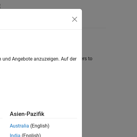
Support
 authentication scheme by allowing users to
en und Angebote anzuzeigen. Auf der
ion?
Asien-Pazifik
Australia
(English)
India
(English)