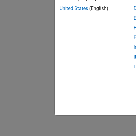
United States
(English)
F
F
I
I