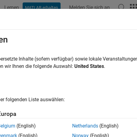
Lernen
Melden Sie sich an
MATLAB erhalten
ation
Beispiele
Funktionen
Apps
Videos
Answers
ubleshooting Basic Authentication 
en
Tful functions (
/
/
) support the Basic
ersetzte Inhalte (sofern verfügbar) sowie lokale Veranstaltung
webread
webwrite
websave
y their username and password in a
object.
n wir Ihnen die folgende Auswahl:
United States
.
weboptions
How useful was this informat
er folgenden Liste auswählen:
Europa
Belgium
(English)
Netherlands
(English)
Denmark
(English)
Norway
(English)