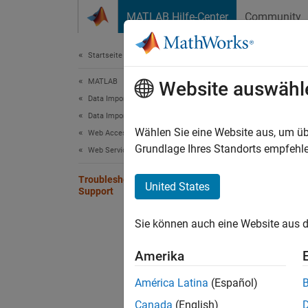
Weiter zum Inhalt
MATLAB Hilfe-Center
Community
Dokument
Startseite der Dokumentation
MATLAB
Tro
Website auswähl
Data Import and Analysis
Data Import and Export
The RES
Wählen Sie eine Website aus, um üb
Web Access and Streaming
specif
Grundlage Ihres Standorts empfehle
Web Services
Troubleshooting Basic Authentication
United States
Support
Sie können auch eine Website aus d
Amerika
América Latina
(Español)
Canada
(English)