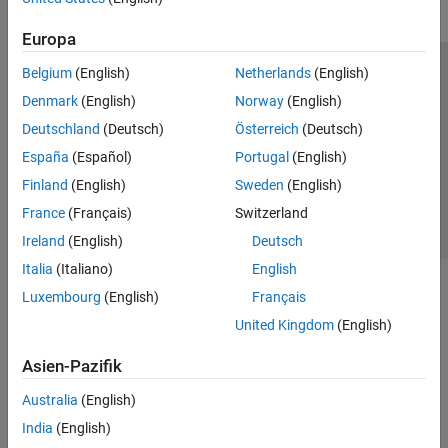
Europa
Belgium
(English)
Netherlands
(English)
Trust Center
Handelsmarken
Datenschutz-Richtlinien
Denmark
(English)
Norway
(English)
Datendiebstahl verhindern
Status von Anwendungen
Kontakt
Deutschland
(Deutsch)
Österreich
(Deutsch)
© 1994-2026 The MathWorks, Inc.
España
(Español)
Portugal
(English)
Finland
(English)
Sweden
(English)
Website auswählen
Deutschland
France
(Français)
Switzerland
Ireland
(English)
Deutsch
Italia
(Italiano)
English
Luxembourg
(English)
Français
United Kingdom
(English)
Asien-Pazifik
Australia
(English)
India
(English)