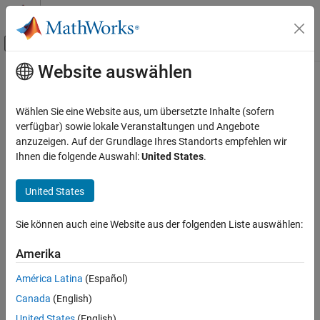
Weiter zum Inhalt
MATLAB Hilfe-Center
Umschaltung für Off-Canvas-Navigation
Website auswählen
Hauptinhalt
Startseite der Dokumentation
Wählen Sie eine Website aus, um übersetzte Inhalte (sofern
verfügbar) sowie lokale Veranstaltungen und Angebote
How useful was this information?
anzuzeigen. Auf der Grundlage Ihres Standorts empfehlen wir
Ihnen die folgende Auswahl:
United States
.
United States
Sie können auch eine Website aus der folgenden Liste auswählen:
Amerika
América Latina
(Español)
Canada
(English)
United States
(English)