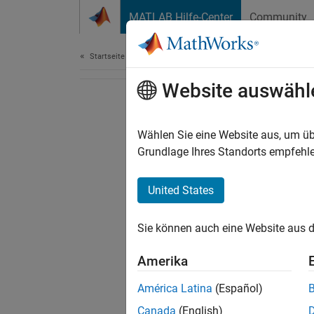
Weiter zum Inhalt
MATLAB Hilfe-Center
Community
Dokument
Startseite der Dokumentation
Website auswähl
Wählen Sie eine Website aus, um üb
Grundlage Ihres Standorts empfehle
United States
Sie können auch eine Website aus d
Amerika
América Latina
(Español)
Canada
(English)