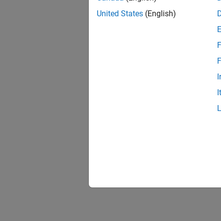
United States
(English)
F
F
I
I