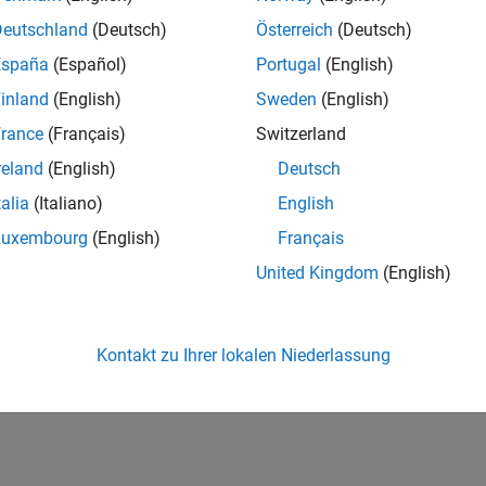
Deutschland
(Deutsch)
Österreich
(Deutsch)
España
(Español)
Portugal
(English)
inland
(English)
Sweden
(English)
rance
(Français)
Switzerland
reland
(English)
Deutsch
talia
(Italiano)
English
Luxembourg
(English)
Français
United Kingdom
(English)
Kontakt zu Ihrer lokalen Niederlassung