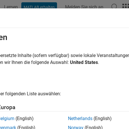
Lernen
Melden Sie sich an
MATLAB erhalten
ation
Beispiele
Funktionen
Apps
Videos
Antwort
en
ersetzte Inhalte (sofern verfügbar) sowie lokale Veranstaltung
How useful was this informat
n wir Ihnen die folgende Auswahl:
United States
.
er folgenden Liste auswählen:
Europa
Belgium
(English)
Netherlands
(English)
Denmark
(English)
Norway
(English)