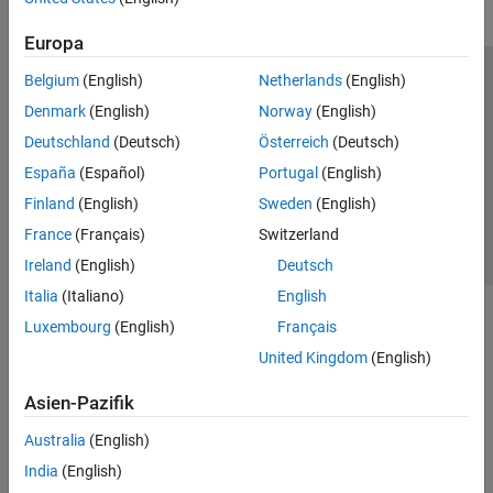
Europa
Belgium
(English)
Netherlands
(English)
Trust Center
Handelsmarken
Datenschutz-Richtlinien
Denmark
(English)
Norway
(English)
Datendiebstahl verhindern
Status von Anwendungen
Kontakt
Deutschland
(Deutsch)
Österreich
(Deutsch)
© 1994-2026 The MathWorks, Inc.
España
(Español)
Portugal
(English)
Finland
(English)
Sweden
(English)
Website auswählen
Deutschland
France
(Français)
Switzerland
Ireland
(English)
Deutsch
Italia
(Italiano)
English
Luxembourg
(English)
Français
United Kingdom
(English)
Asien-Pazifik
Australia
(English)
India
(English)