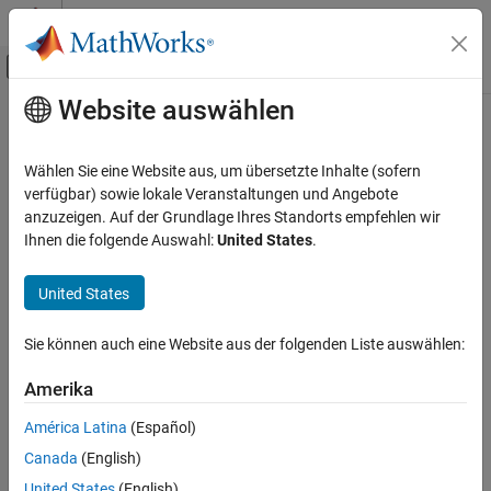
Weiter zum Inhalt
MATLAB Hilfe-Center
Umschaltung für Off-Canvas-Navigation
Website auswählen
Hauptinhalt
Startseite der Dokumentation
Wählen Sie eine Website aus, um übersetzte Inhalte (sofern
verfügbar) sowie lokale Veranstaltungen und Angebote
How useful was this information?
anzuzeigen. Auf der Grundlage Ihres Standorts empfehlen wir
Ihnen die folgende Auswahl:
United States
.
United States
Sie können auch eine Website aus der folgenden Liste auswählen:
Amerika
América Latina
(Español)
Canada
(English)
United States
(English)