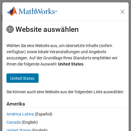
Weiter zum Inhalt
MATLAB Hilfe-Center
Umschaltung für Off-Canvas-Navigation
Website auswählen
Hauptinhalt
Startseite der Dokumentation
Wählen Sie eine Website aus, um übersetzte Inhalte (sofern
verfügbar) sowie lokale Veranstaltungen und Angebote
How useful was this information?
anzuzeigen. Auf der Grundlage Ihres Standorts empfehlen wir
Ihnen die folgende Auswahl:
United States
.
United States
Sie können auch eine Website aus der folgenden Liste auswählen:
Amerika
América Latina
(Español)
Canada
(English)
United States
(English)