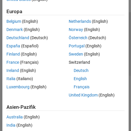
Europa
Belgium
(English)
Netherlands
(English)
Trust Center
Handelsmarken
Datenschutz-Richtlinien
Denmark
(English)
Norway
(English)
Datendiebstahl verhindern
Status von Anwendungen
Kontakt
Deutschland
(Deutsch)
Österreich
(Deutsch)
© 1994-2026 The MathWorks, Inc.
España
(Español)
Portugal
(English)
Finland
(English)
Sweden
(English)
Website auswählen
Deutschland
France
(Français)
Switzerland
Ireland
(English)
Deutsch
Italia
(Italiano)
English
Luxembourg
(English)
Français
United Kingdom
(English)
Asien-Pazifik
Australia
(English)
India
(English)