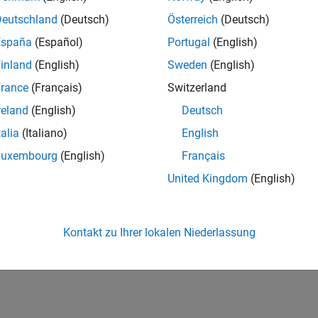
Deutschland
(Deutsch)
Österreich
(Deutsch)
España
(Español)
Portugal
(English)
inland
(English)
Sweden
(English)
rance
(Français)
Switzerland
reland
(English)
Deutsch
talia
(Italiano)
English
Luxembourg
(English)
Français
United Kingdom
(English)
Kontakt zu Ihrer lokalen Niederlassung