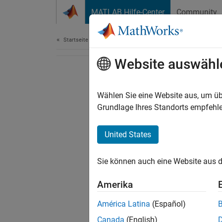
Weiter zum Inhalt
MATLAB Hilfe-Center
Community
Dokument
Startseite der Dokumentation
Website auswähl
Wählen Sie eine Website aus, um üb
Grundlage Ihres Standorts empfehle
United States
Sie können auch eine Website aus d
Amerika
América Latina
(Español)
Canada
(English)