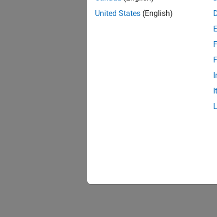
United States
(English)
F
F
I
I