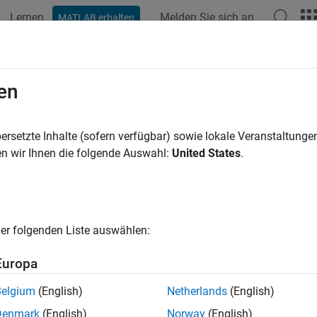
Lernen
Melden Sie sich an
MATLAB erhalten
ation
Beispiele
Funktionen
Apps
Videos
Antwort
en
ersetzte Inhalte (sofern verfügbar) sowie lokale Veranstaltung
How useful was this informat
n wir Ihnen die folgende Auswahl:
United States
.
er folgenden Liste auswählen:
Europa
Belgium
(English)
Netherlands
(English)
Denmark
(English)
Norway
(English)