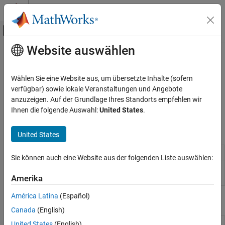
Weiter zum Inhalt
MATLAB Hilfe-Center
Umschaltung für Off-Canvas-Navigation
Website auswählen
Hauptinhalt
Startseite der Dokumentation
Serielle Schnittstelle
MATLAB
Wählen Sie eine Website aus, um übersetzte Inhalte (sofern
Datenimport und -analyse
®
Verwenden der seriellen Schnittstelle von BeagleBone
Black
verfügbar) sowie lokale Veranstaltungen und Angebote
Datenimport und -export
Verbinden mit und Steuern von Geräten, die an die serielle
anzuzeigen. Auf der Grundlage Ihres Standorts empfehlen wir
Schnittstelle von BeagleBone Black angeschlossen sind
Ihnen die folgende Auswahl:
United States
.
Hardware- und Netzwerk-Kommunikation
Hardware-Boards und -Kits
Objekte
United States
BeagleBone Black
Kategorie
Connection to
BeagleBone
Black hardware
beaglebone
Sie können auch eine Website aus der folgenden Liste auswählen:
Installation und Einrichtung
Connection to serial device on
BeagleBone
serialdev
Verbinden mit BeagleBone Black-Hardware
Black hardware
Amerika
LEDs
América Latina
(Español)
Funktionen
GPIO-Pins
Canada
(English)
Serielle Schnittstelle
Terminate connection to
BeagleBone
United States
(English)
clear
I2C-Schnittstelle