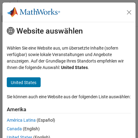
Weiter zum Inhalt
MATLAB Hilfe-Center
Umschaltung für Off-Canvas-Navigation
Website auswählen
Hauptinhalt
Startseite der Dokumentation
rotatetext
Mathematics and Optimization
Wählen Sie eine Website aus, um übersetzte Inhalte (sofern
Radar
Rotate text to projected graticule on
-based map
verfügbar) sowie lokale Veranstaltungen und Angebote
axesm
anzuzeigen. Auf der Grundlage Ihres Standorts empfehlen wir
Mapping Toolbox
Syntax
Ihnen die folgende Auswahl:
United States
.
Map Display
axesm-Based Maps
rotatetext
United States
rotatetext(objects)
Customize axesm-Based Maps
rotatetext(objects,'inverse')
Sie können auch eine Website aus der folgenden Liste auswählen:
rotatetext
Description
ON THIS PAGE
Amerika
Syntax
rotates displayed text objects to account for the
rotatetext
América Latina
(Español)
curvature of the graticule. The objects are selected interactively
Description
Canada
(English)
from a graphical user interface.
Examples
United States
(English)
Tips