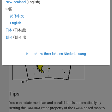
New Zealand
(English)
中国
简体中文
English
日本
(日本語)
한국
(한국어)
Kontakt zu Ihrer lokalen Niederlassung
Tips
You can rotate meridian and parallel labels automatically by
setting the
property of the
-based map to
LabelRotation
axesm