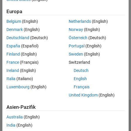
and
are in radians, and
has the same units as the
phi1
phi2
s
semimajor axis of the ellipsoid.
Europa
Belgium
(English)
Netherlands
(English)
Version History
Denmark
(English)
Norway
(English)
Introduced in R2007a
Deutschland
(Deutsch)
Österreich
(Deutsch)
See Also
España
(Español)
Portugal
(English)
Finland
(English)
Sweden
(English)
meridianarc
France
(Français)
Switzerland
Ireland
(English)
Deutsch
How useful was this information?
Italia
(Italiano)
English
Luxembourg
(English)
Français
United Kingdom
(English)
Asien-Pazifik
Trust Center
Handelsmarken
Datenschutz-Richtlinien
Australia
(English)
Datendiebstahl verhindern
Status von Anwendungen
Kontakt
India
(English)
© 1994-2026 The MathWorks, Inc.