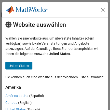
Weiter zum Inhalt
MATLAB Hilfe-Center
Umschaltung für Off-Canvas-Navigation
Website auswählen
Hauptinhalt
Startseite der Dokumentation
UMTS Test and Measurement
Wireless Communications
Wählen Sie eine Website aus, um übersetzte Inhalte (sofern
3G waveform generation for W-CDMA, HSPA, and HSPA+
verfügbar) sowie lokale Veranstaltungen und Angebote
LTE Toolbox
Use these LTE Toolbox™ functions to initialize UMTS reference
anzuzeigen. Auf der Grundlage Ihres Standorts empfehlen wir
Kategorie
measurement channel (RMC) configuration structures and to
Ihnen die folgende Auswahl:
United States
.
generate UMTS waveforms.
Get Started with LTE Toolbox
Modeling Basics
United States
Functions
Downlink Channels
Uplink Channels
Sie können auch eine Website aus der folgenden Liste auswählen:
UMTS downlink
umtsDownlinkReferenceChannels
Sidelink Channels
measurement channel
Amerika
definition
NB-IoT Channels
Physical Layer Subcomponents
América Latina
(Español)
UMTS downlink waveform
umtsDownlinkWaveformGenerator
generation
Signal Reception and Recovery
Canada
(English)
Link-Level Simulation
UMTS uplink
umtsUplinkReferenceChannels
United States
(English)