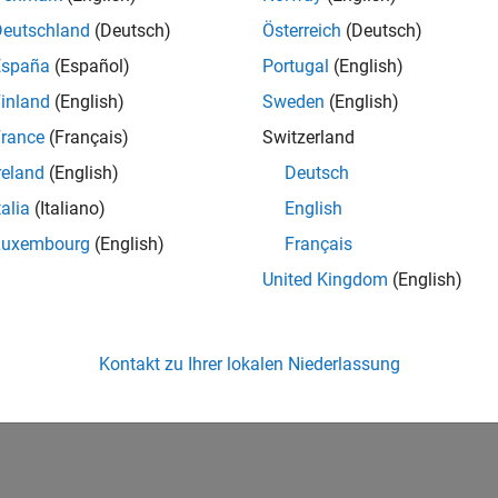
Deutschland
(Deutsch)
Österreich
(Deutsch)
España
(Español)
Portugal
(English)
inland
(English)
Sweden
(English)
rance
(Français)
Switzerland
reland
(English)
Deutsch
talia
(Italiano)
English
Luxembourg
(English)
Français
United Kingdom
(English)
Kontakt zu Ihrer lokalen Niederlassung