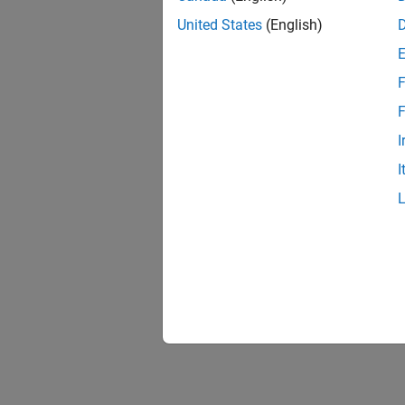
United States
(English)
F
F
I
I