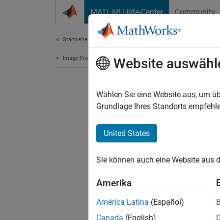
Weiter zum Inhalt
MATLAB Hilfe-Center
Community
Document
Startseite der Dokumentation
Image Processing and Computer Vision
Website auswähl
Wählen Sie eine Website aus, um üb
Grundlage Ihres Standorts empfehle
United States
Sie können auch eine Website aus d
Amerika
América Latina
(Español)
Canada
(English)