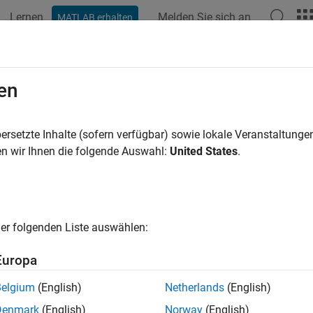
Lernen
Melden Sie sich an
MATLAB erhalten
ation
Examples
Functions
Blocks
Apps
Videos
en
ersetzte Inhalte (sofern verfügbar) sowie lokale Veranstaltung
How useful was this informat
n wir Ihnen die folgende Auswahl:
United States
.
er folgenden Liste auswählen:
Europa
Belgium
(English)
Netherlands
(English)
Denmark
(English)
Norway
(English)