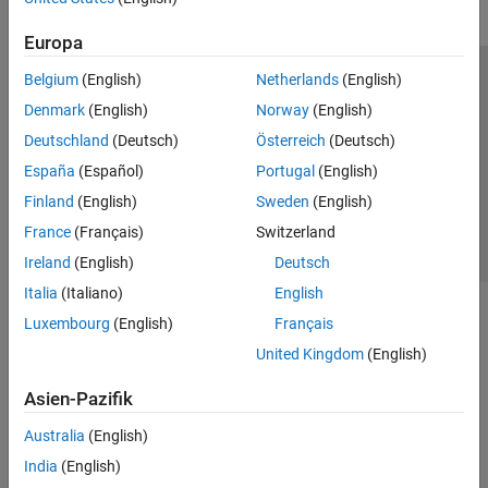
Europa
Belgium
(English)
Netherlands
(English)
Trust Center
Handelsmarken
Datenschutz-Richtlinien
Denmark
(English)
Norway
(English)
Datendiebstahl verhindern
Status von Anwendungen
Kontakt
Deutschland
(Deutsch)
Österreich
(Deutsch)
© 1994-2026 The MathWorks, Inc.
España
(Español)
Portugal
(English)
Finland
(English)
Sweden
(English)
Website auswählen
Deutschland
France
(Français)
Switzerland
Ireland
(English)
Deutsch
Italia
(Italiano)
English
Luxembourg
(English)
Français
United Kingdom
(English)
Asien-Pazifik
Australia
(English)
India
(English)