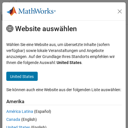
Weiter zum Inhalt
MATLAB Hilfe-Center
Umschaltung für Off-Canvas-Navigation
Website auswählen
Hauptinhalt
Startseite der Dokumentation
Image Processing and Computer Vision
Wählen Sie eine Website aus, um übersetzte Inhalte (sofern
Test and Measurement
verfügbar) sowie lokale Veranstaltungen und Angebote
anzuzeigen. Auf der Grundlage Ihres Standorts empfehlen wir
How useful was this information?
Ihnen die folgende Auswahl:
United States
.
United States
Sie können auch eine Website aus der folgenden Liste auswählen:
Amerika
América Latina
(Español)
Canada
(English)
United States
(English)