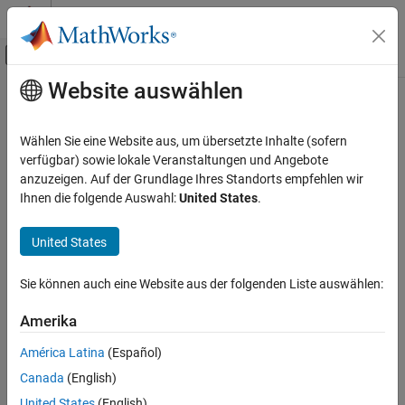
Weiter zum Inhalt
MATLAB Hilfe-Center
Umschaltung für Off-Canvas-Navigation
Website auswählen
Hauptinhalt
Startseite der Dokumentation
Image Processing and Computer Vision
Wählen Sie eine Website aus, um übersetzte Inhalte (sofern
Test and Measurement
verfügbar) sowie lokale Veranstaltungen und Angebote
How useful was this information?
anzuzeigen. Auf der Grundlage Ihres Standorts empfehlen wir
Ihnen die folgende Auswahl:
United States
.
United States
Sie können auch eine Website aus der folgenden Liste auswählen:
Amerika
América Latina
(Español)
Canada
(English)
United States
(English)