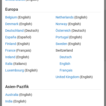
Europa
Belgium
(English)
Netherlands
(English)
Trust Center
Handelsmarken
Datenschutz-Richtlinien
Denmark
(English)
Norway
(English)
Datendiebstahl verhindern
Status von Anwendungen
Kontakt
Deutschland
(Deutsch)
Österreich
(Deutsch)
© 1994-2026 The MathWorks, Inc.
España
(Español)
Portugal
(English)
Finland
(English)
Sweden
(English)
Website auswählen
Deutschland
France
(Français)
Switzerland
Ireland
(English)
Deutsch
Italia
(Italiano)
English
Luxembourg
(English)
Français
United Kingdom
(English)
Asien-Pazifik
Australia
(English)
India
(English)