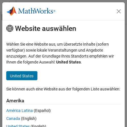
Weiter zum Inhalt
MATLAB Hilfe-Center
Umschaltung für Off-Canvas-Navigation
Website auswählen
Hauptinhalt
Startseite der Dokumentation
Image Processing and Computer Vision
Wählen Sie eine Website aus, um übersetzte Inhalte (sofern
verfügbar) sowie lokale Veranstaltungen und Angebote
anzuzeigen. Auf der Grundlage Ihres Standorts empfehlen wir
How useful was this information?
Ihnen die folgende Auswahl:
United States
.
United States
Sie können auch eine Website aus der folgenden Liste auswählen:
Amerika
América Latina
(Español)
Canada
(English)
United States
(English)