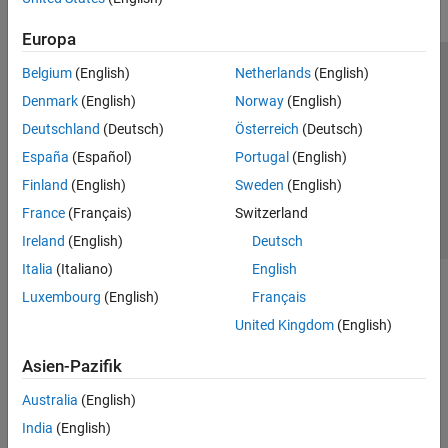
Europa
Belgium
(English)
Netherlands
(English)
Trust Center
Handelsmarken
Datenschutz-Richtlinien
Denmark
(English)
Norway
(English)
Datendiebstahl verhindern
Status von Anwendungen
Kontakt
Deutschland
(Deutsch)
Österreich
(Deutsch)
© 1994-2026 The MathWorks, Inc.
España
(Español)
Portugal
(English)
Finland
(English)
Sweden
(English)
Website auswählen
Deutschland
France
(Français)
Switzerland
Ireland
(English)
Deutsch
Italia
(Italiano)
English
Luxembourg
(English)
Français
United Kingdom
(English)
Asien-Pazifik
Australia
(English)
India
(English)