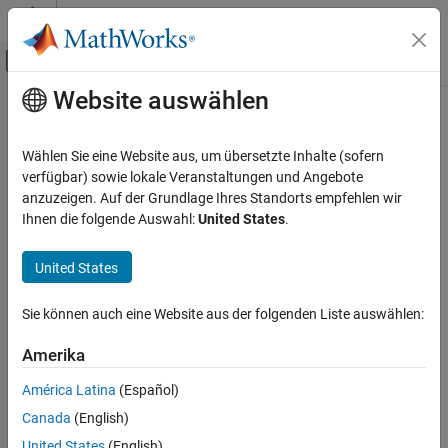
Weiter zum Inhalt
MATLAB Hilfe-Center
Umschaltung für Off-Canvas-Navigation
Website auswählen
Hauptinhalt
Startseite der Dokumentation
Image Processing and Computer Vision
Wählen Sie eine Website aus, um übersetzte Inhalte (sofern
verfügbar) sowie lokale Veranstaltungen und Angebote
How useful was this information?
anzuzeigen. Auf der Grundlage Ihres Standorts empfehlen wir
Ihnen die folgende Auswahl:
United States
.
United States
Sie können auch eine Website aus der folgenden Liste auswählen:
Amerika
América Latina
(Español)
Canada
(English)
United States
(English)