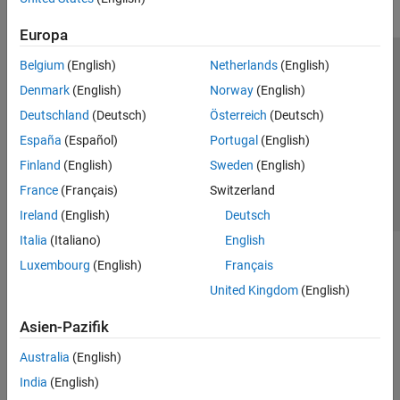
Europa
Belgium
(English)
Netherlands
(English)
Trust Center
Handelsmarken
Datenschutz-Richtlinien
Denmark
(English)
Norway
(English)
Datendiebstahl verhindern
Status von Anwendungen
Kontakt
Deutschland
(Deutsch)
Österreich
(Deutsch)
© 1994-2026 The MathWorks, Inc.
España
(Español)
Portugal
(English)
Finland
(English)
Sweden
(English)
Website auswählen
Deutschland
France
(Français)
Switzerland
Ireland
(English)
Deutsch
Italia
(Italiano)
English
Luxembourg
(English)
Français
United Kingdom
(English)
Asien-Pazifik
Australia
(English)
India
(English)