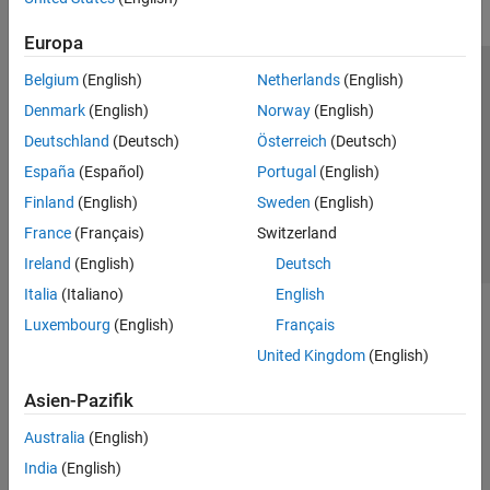
Europa
Belgium
(English)
Netherlands
(English)
Trust Center
Handelsmarken
Datenschutz-Richtlinien
Denmark
(English)
Norway
(English)
Datendiebstahl verhindern
Status von Anwendungen
Kontakt
Deutschland
(Deutsch)
Österreich
(Deutsch)
© 1994-2026 The MathWorks, Inc.
España
(Español)
Portugal
(English)
Finland
(English)
Sweden
(English)
Website auswählen
Deutschland
France
(Français)
Switzerland
Ireland
(English)
Deutsch
Italia
(Italiano)
English
Luxembourg
(English)
Français
United Kingdom
(English)
Asien-Pazifik
Australia
(English)
India
(English)