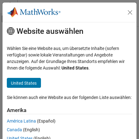
Weiter zum Inhalt
MATLAB Hilfe-Center
Umschaltung für Off-Canvas-Navigation
Website auswählen
Hauptinhalt
Startseite der Dokumentation
Regelungssysteme
Wählen Sie eine Website aus, um übersetzte Inhalte (sofern
verfügbar) sowie lokale Veranstaltungen und Angebote
anzuzeigen. Auf der Grundlage Ihres Standorts empfehlen wir
How useful was this information?
Ihnen die folgende Auswahl:
United States
.
United States
Sie können auch eine Website aus der folgenden Liste auswählen:
Amerika
América Latina
(Español)
Canada
(English)
United States
(English)