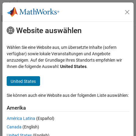
Weiter zum Inhalt
MATLAB Hilfe-Center
Umschaltung für Off-Canvas-Navigation
Website auswählen
Hauptinhalt
Startseite der Dokumentation
Physical Modeling
Wählen Sie eine Website aus, um übersetzte Inhalte (sofern
verfügbar) sowie lokale Veranstaltungen und Angebote
anzuzeigen. Auf der Grundlage Ihres Standorts empfehlen wir
How useful was this information?
Ihnen die folgende Auswahl:
United States
.
United States
Sie können auch eine Website aus der folgenden Liste auswählen:
Amerika
América Latina
(Español)
Canada
(English)
United States
(English)