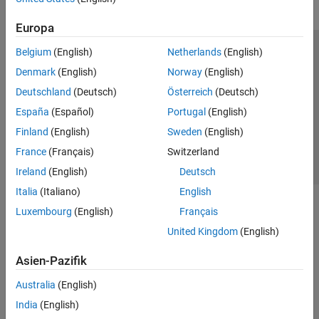
Europa
Belgium
(English)
Netherlands
(English)
Trust Center
Handelsmarken
Datenschutz-Richtlinien
Denmark
(English)
Norway
(English)
Datendiebstahl verhindern
Status von Anwendungen
Kontakt
Deutschland
(Deutsch)
Österreich
(Deutsch)
© 1994-2026 The MathWorks, Inc.
España
(Español)
Portugal
(English)
Finland
(English)
Sweden
(English)
Website auswählen
Deutschland
France
(Français)
Switzerland
Ireland
(English)
Deutsch
Italia
(Italiano)
English
Luxembourg
(English)
Français
United Kingdom
(English)
Asien-Pazifik
Australia
(English)
India
(English)