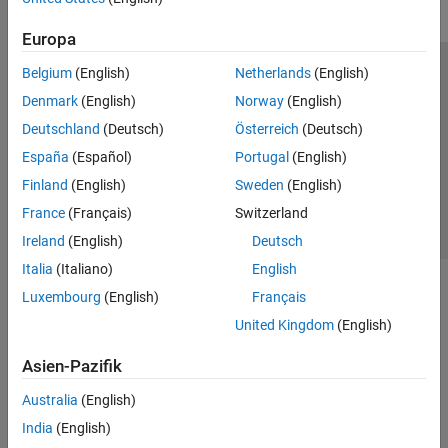
Europa
Belgium
(English)
Netherlands
(English)
Trust Center
Handelsmarken
Datenschutz-Richtlinien
Denmark
(English)
Norway
(English)
Datendiebstahl verhindern
Status von Anwendungen
Kontakt
Deutschland
(Deutsch)
Österreich
(Deutsch)
© 1994-2026 The MathWorks, Inc.
España
(Español)
Portugal
(English)
Finland
(English)
Sweden
(English)
Website auswählen
Deutschland
France
(Français)
Switzerland
Ireland
(English)
Deutsch
Italia
(Italiano)
English
Luxembourg
(English)
Français
United Kingdom
(English)
Asien-Pazifik
Australia
(English)
India
(English)