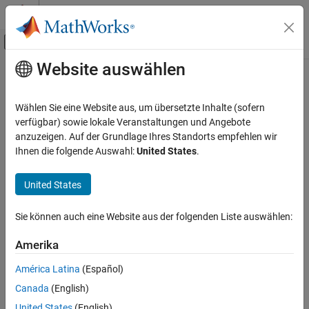
Weiter zum Inhalt
MATLAB Hilfe-Center
Umschaltung für Off-Canvas-Navigation
Website auswählen
Hauptinhalt
Startseite der Dokumentation
Physical Modeling
Wählen Sie eine Website aus, um übersetzte Inhalte (sofern
verfügbar) sowie lokale Veranstaltungen und Angebote
anzuzeigen. Auf der Grundlage Ihres Standorts empfehlen wir
How useful was this information?
Ihnen die folgende Auswahl:
United States
.
United States
Sie können auch eine Website aus der folgenden Liste auswählen:
Amerika
América Latina
(Español)
Canada
(English)
United States
(English)