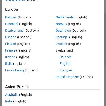
Europa
Belgium
(English)
Netherlands
(English)
Trust Center
Handelsmarken
Datenschutz-Richtlinien
Denmark
(English)
Norway
(English)
Datendiebstahl verhindern
Status von Anwendungen
Kontakt
Deutschland
(Deutsch)
Österreich
(Deutsch)
© 1994-2026 The MathWorks, Inc.
España
(Español)
Portugal
(English)
Finland
(English)
Sweden
(English)
Website auswählen
Deutschland
France
(Français)
Switzerland
Ireland
(English)
Deutsch
Italia
(Italiano)
English
Luxembourg
(English)
Français
United Kingdom
(English)
Asien-Pazifik
Australia
(English)
India
(English)