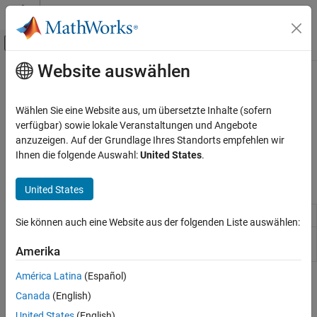
Weiter zum Inhalt
MATLAB Hilfe-Center
Umschaltung für Off-Canvas-Navigation
Website auswählen
Hauptinhalt
Startseite der Dokumentation
Pipes and Fittings
Physical Modeling
Wählen Sie eine Website aus, um übersetzte Inhalte (sofern
Conduits for fluid transport
verfügbar) sowie lokale Veranstaltungen und Angebote
Simscape Fluids
Use these blocks to model pipe flow and resistances in the gas
anzuzeigen. Auf der Grundlage Ihres Standorts empfehlen wir
Gas Library
domain.
Ihnen die folgende Auswahl:
United States
.
Kategorie
Simscape Blocks
Actuators
United States
Turbomachinery
Elbow (G)
Pipe turn in a gas network
(Since R2023a)
Valves and Orifices
Sie können auch eine Website aus der folgenden Liste auswählen:
Pipe Bend
Pipe bend segment in a gas network
(Since
Pipes and Fittings
(G)
R2023a)
Amerika
América Latina
(Español)
How useful was this information?
Canada
(English)
United States
(English)