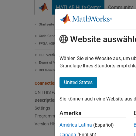
Weiter zum Inhalt
MATLAB Hilfe-Center
Community
Document
Startseite der Dokumentation
Code Generation
Con
Website auswähl
FPGA, ASIC, and SoC Development
HDL Verifier
How sig
Wählen Sie eine Website aus, um üb
Export of Verification IP
Grundlage Ihres Standorts empfehle
DPI Generation for Simulink Subsystem
Model 
United States
Connection
Desc
ON THIS PAGE
Sie können auch eine Website aus d
Description
Select 
Settings
Amerika
Sett
Programmatic Use
Version History
América Latina
(Español)
Port l
Canada
(English)
Default