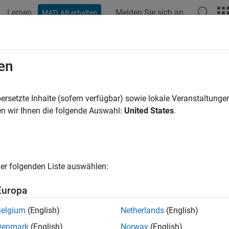
Lernen
Melden Sie sich an
MATLAB erhalten
ation
Examples
Functions
Blocks
Apps
Videos
nection
en
nals are connected when the module is instantiated
ersetzte Inhalte (sofern verfügbar) sowie lokale Veranstaltung
n wir Ihnen die folgende Auswahl:
United States
.
Configuration Pane:
SystemVerilog DPI / SystemVerilog Ports
ription
er folgenden Liste auswählen:
how signals are connected when the module is instantiated.
Europa
ings
Belgium
(English)
Netherlands
(English)
(default) |
ist
Interface
Denmark
(English)
Norway
(English)
: