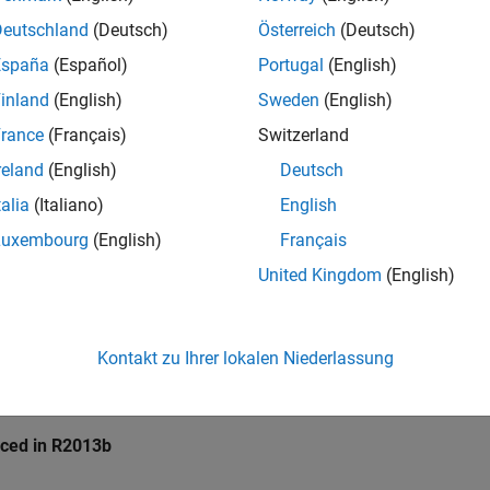
Port list
Deutschland
(Deutsch)
Österreich
(Deutsch)
t
España
(Español)
Portugal
(English)
te a
SystemVerilog
module with a port list in the header, represen
inland
(English)
Sweden
(English)
ce
rance
(Français)
Switzerland
te a
SystemVerilog
interface, and a module using that interface.
reland
(English)
Deutsch
talia
(Italiano)
English
rammatic Use
Luxembourg
(English)
Français
ter:
DPIPortConnection
United Kingdom
(English)
:
|
Port list
Interface
:
Port list
Kontakt zu Ihrer lokalen Niederlassung
ion History
uced in R2013b