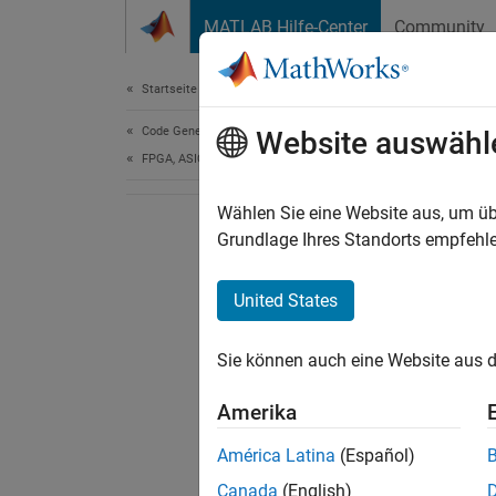
Weiter zum Inhalt
MATLAB Hilfe-Center
Community
Document
Startseite der Dokumentation
Code Generation
Website auswähl
FPGA, ASIC, and SoC Development
Wählen Sie eine Website aus, um üb
Grundlage Ihres Standorts empfehle
United States
Sie können auch eine Website aus d
Amerika
América Latina
(Español)
Canada
(English)