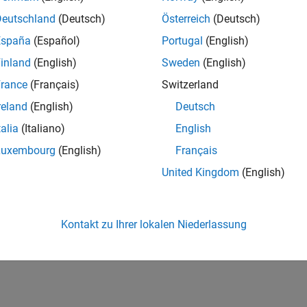
Deutschland
(Deutsch)
Österreich
(Deutsch)
España
(Español)
Portugal
(English)
inland
(English)
Sweden
(English)
rance
(Français)
Switzerland
reland
(English)
Deutsch
talia
(Italiano)
English
Luxembourg
(English)
Français
United Kingdom
(English)
Kontakt zu Ihrer lokalen Niederlassung