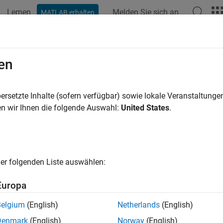
Lernen
Melden Sie sich an
MATLAB erhalten
ation
Examples
Functions
Blocks
Apps
Videos
en
ersetzte Inhalte (sofern verfügbar) sowie lokale Veranstaltung
How useful was this informat
n wir Ihnen die folgende Auswahl:
United States
.
er folgenden Liste auswählen:
Europa
Belgium
(English)
Netherlands
(English)
Denmark
(English)
Norway
(English)