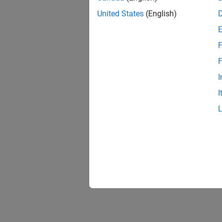
United States
(English)
F
F
I
I