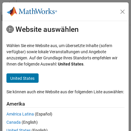
Weiter zum Inhalt
MATLAB Hilfe-Center
Umschaltung für Off-Canvas-Navigation
Website auswählen
Hauptinhalt
Startseite der Dokumentation
Code Generation
Wählen Sie eine Website aus, um übersetzte Inhalte (sofern
FPGA, ASIC, and SoC Development
verfügbar) sowie lokale Veranstaltungen und Angebote
anzuzeigen. Auf der Grundlage Ihres Standorts empfehlen wir
How useful was this information?
Ihnen die folgende Auswahl:
United States
.
United States
Sie können auch eine Website aus der folgenden Liste auswählen:
Amerika
América Latina
(Español)
Canada
(English)
United States
(English)