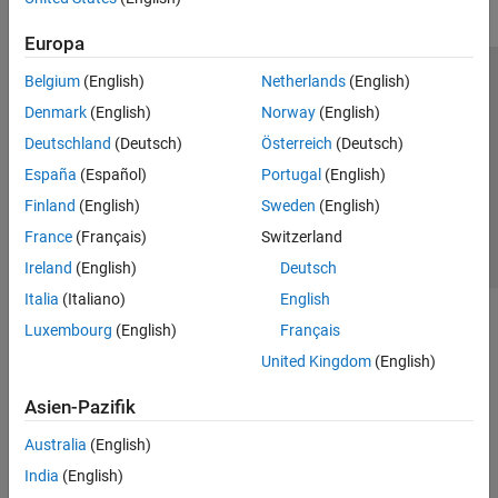
Europa
Belgium
(English)
Netherlands
(English)
Trust Center
Handelsmarken
Datenschutz-Richtlinien
Denmark
(English)
Norway
(English)
Datendiebstahl verhindern
Status von Anwendungen
Kontakt
Deutschland
(Deutsch)
Österreich
(Deutsch)
© 1994-2026 The MathWorks, Inc.
España
(Español)
Portugal
(English)
Finland
(English)
Sweden
(English)
Website auswählen
Deutschland
France
(Français)
Switzerland
Ireland
(English)
Deutsch
Italia
(Italiano)
English
Luxembourg
(English)
Français
United Kingdom
(English)
Asien-Pazifik
Australia
(English)
India
(English)