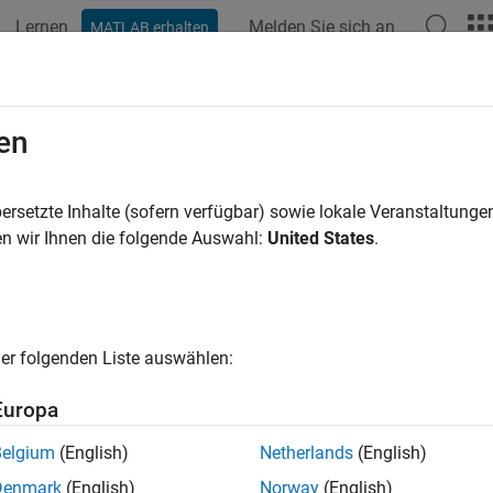
Lernen
Melden Sie sich an
MATLAB erhalten
ation
Examples
Functions
Blocks
Apps
Videos
en
ersetzte Inhalte (sofern verfügbar) sowie lokale Veranstaltung
How useful was this informat
n wir Ihnen die folgende Auswahl:
United States
.
er folgenden Liste auswählen:
Europa
Belgium
(English)
Netherlands
(English)
Denmark
(English)
Norway
(English)