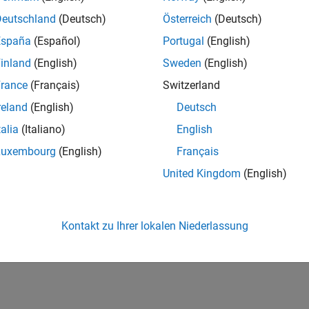
Deutschland
(Deutsch)
Österreich
(Deutsch)
España
(Español)
Portugal
(English)
inland
(English)
Sweden
(English)
rance
(Français)
Switzerland
reland
(English)
Deutsch
talia
(Italiano)
English
Luxembourg
(English)
Français
United Kingdom
(English)
Kontakt zu Ihrer lokalen Niederlassung