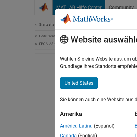
Weiter zum Inhalt
MATLAB Hilfe-Center
Community
Document
Startseite der Dokumentation
Code Generation
Website auswähl
FPGA, ASIC, and SoC Development
Wählen Sie eine Website aus, um üb
Grundlage Ihres Standorts empfehle
United States
Sie können auch eine Website aus d
Amerika
América Latina
(Español)
Canada
(English)