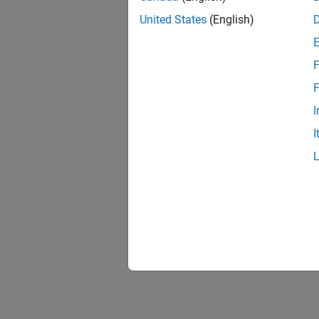
United States
(English)
F
F
I
I