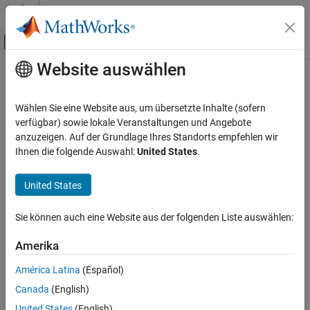
Weiter zum Inhalt
MATLAB Hilfe-Center
Umschaltung für Off-Canvas-Navigation
Website auswählen
Hauptinhalt
Startseite der Dokumentation
Code Generation
Wählen Sie eine Website aus, um übersetzte Inhalte (sofern
FPGA, ASIC, and SoC Development
verfügbar) sowie lokale Veranstaltungen und Angebote
anzuzeigen. Auf der Grundlage Ihres Standorts empfehlen wir
How useful was this information?
Ihnen die folgende Auswahl:
United States
.
United States
Sie können auch eine Website aus der folgenden Liste auswählen:
Amerika
América Latina
(Español)
Canada
(English)
United States
(English)