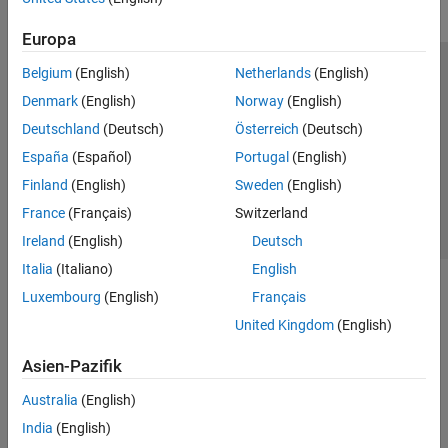
Europa
Belgium
(English)
Netherlands
(English)
Trust Center
Handelsmarken
Datenschutz-Richtlinien
Denmark
(English)
Norway
(English)
Datendiebstahl verhindern
Status von Anwendungen
Kontakt
Deutschland
(Deutsch)
Österreich
(Deutsch)
© 1994-2026 The MathWorks, Inc.
España
(Español)
Portugal
(English)
Finland
(English)
Sweden
(English)
Website auswählen
Deutschland
France
(Français)
Switzerland
Ireland
(English)
Deutsch
Italia
(Italiano)
English
Luxembourg
(English)
Français
United Kingdom
(English)
Asien-Pazifik
Australia
(English)
India
(English)