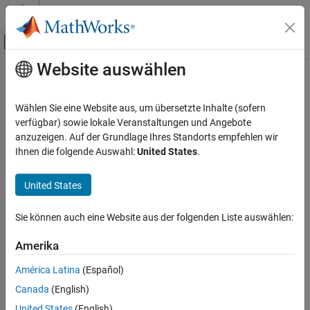
Weiter zum Inhalt
MATLAB Hilfe-Center
Umschaltung für Off-Canvas-Navigation
Website auswählen
Hauptinhalt
Startseite der Dokumentation
Code Generation
Wählen Sie eine Website aus, um übersetzte Inhalte (sofern
FPGA, ASIC, and SoC Development
verfügbar) sowie lokale Veranstaltungen und Angebote
How useful was this information?
anzuzeigen. Auf der Grundlage Ihres Standorts empfehlen wir
Ihnen die folgende Auswahl:
United States
.
United States
Sie können auch eine Website aus der folgenden Liste auswählen:
Amerika
América Latina
(Español)
Canada
(English)
United States
(English)