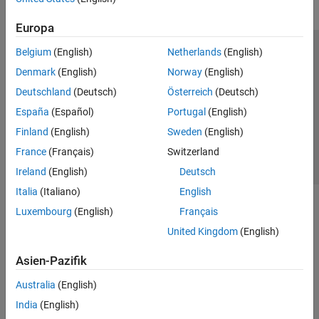
Europa
Belgium
(English)
Netherlands
(English)
Trust Center
Handelsmarken
Datenschutz-Richtlinien
Denmark
(English)
Norway
(English)
Datendiebstahl verhindern
Status von Anwendungen
Kontakt
Deutschland
(Deutsch)
Österreich
(Deutsch)
© 1994-2026 The MathWorks, Inc.
España
(Español)
Portugal
(English)
Finland
(English)
Sweden
(English)
Website auswählen
Deutschland
France
(Français)
Switzerland
Ireland
(English)
Deutsch
Italia
(Italiano)
English
Luxembourg
(English)
Français
United Kingdom
(English)
Asien-Pazifik
Australia
(English)
India
(English)