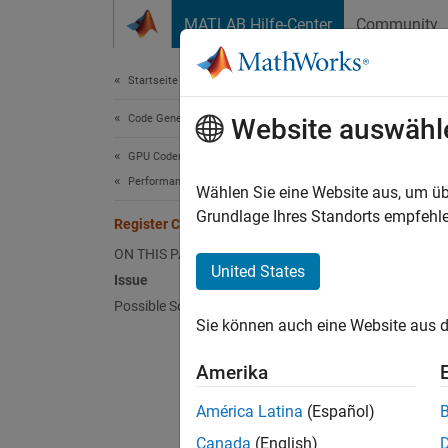
Weiter zum Inhalt
MATLAB Hilfe-Center
Community
Document
Startseite der Dokumentation
Code Generation
Regi
Website auswähl
GPU Coder
Performance
Issu
Wählen Sie eine Website aus, um üb
Grundlage Ihres Standorts empfehle
Register Count nvlink Error
The NV
ON THIS PAGE
registe
United States
Issue
kernel 
Possible Solutions
of regi
Sie können auch eine Website aus d
You may
Amerika
América Latina
(Español)
nvli
regc
Canada
(English)