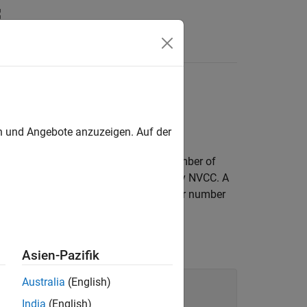
en und Angebote anzuzeigen. Auf der
e due to a mismatch in the maximum number of
ed with a max register count decided by NVCC. A
function may be compiled to use a larger number
Asien-Pazifik
Australia
(English)
India
(English)