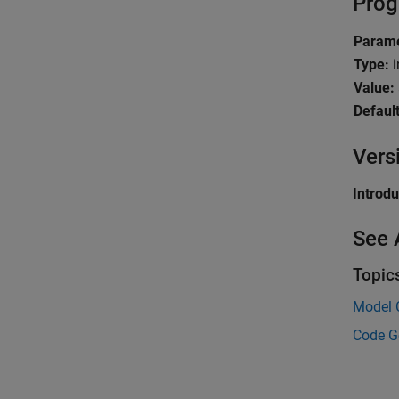
Prog
Param
Type:
i
Value:
Default
Vers
Introd
See 
Topic
Model 
Code G