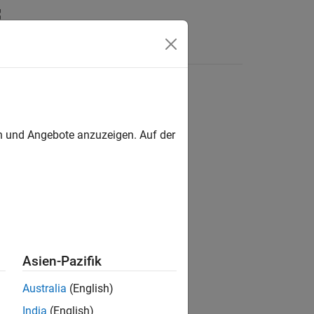
ack
en und Angebote anzuzeigen. Auf der
ory allocation threshold.
Asien-Pazifik
Australia
(English)
India
(English)