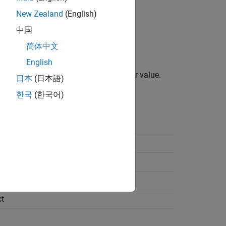
New Zealand
(English)
Generation
pane.
中国
简体中文
English
heap instead of the stack, as an integer value.
日本
(日本語)
한국
(한국어)
t
t
t
t