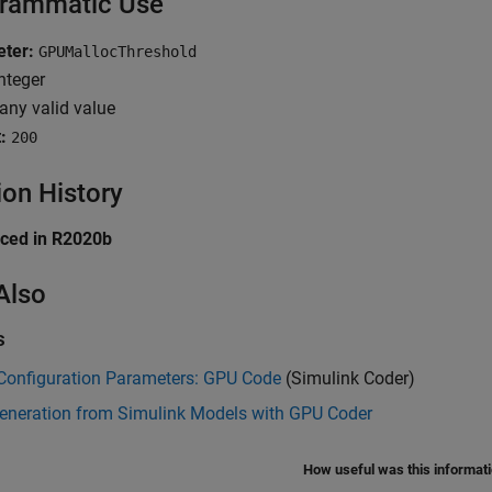
rammatic Use
eter:
GPUMallocThreshold
nteger
any valid value
:
200
ion History
uced in R2020b
Also
s
Configuration Parameters: GPU Code
(Simulink Coder)
eneration from Simulink Models with GPU Coder
How useful was this informat