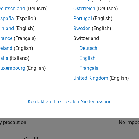
Deutschland
(Deutsch)
Österreich
(Deutsch)
 enable this parameter, select
Generate GPU code
on the
Code 
España
(Español)
Portugal
(English)
ings
inland
(English)
Sweden
(English)
rance
(Français)
Switzerland
fault) | integer
 the size above which the private variables are allocated on the 
reland
(English)
Deutsch
talia
(Italiano)
English
mmended Settings
Luxembourg
(English)
Français
cation
Setting
United Kingdom
(English)
gging
No impac
ability
No impac
Kontakt zu Ihrer lokalen Niederlassung
iency
No impac
y precaution
No impac