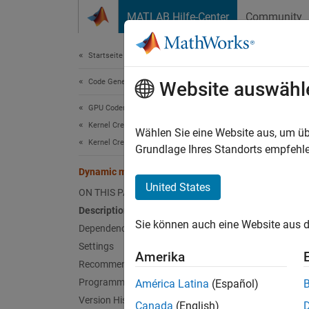
Weiter zum Inhalt
MATLAB Hilfe-Center
Community
Document
Startseite der Dokumentation
Code Generation
Dyn
Website auswähl
GPU Coder
Kernel Creation
Size ab
Wählen Sie eine Website aus, um üb
Kernel Creation from Simulink Models
Grundlage Ihres Standorts empfehle
Model 
Dynamic memory allocation threshold
United States
ON THIS PAGE
Desc
Description
Sie können auch eine Website aus d
The
Dy
Dependencies
Settings
Amerika
Depe
Recommended Settings
Programmatic Use
América Latina
(Español)
Th
Version History
Canada
(English)