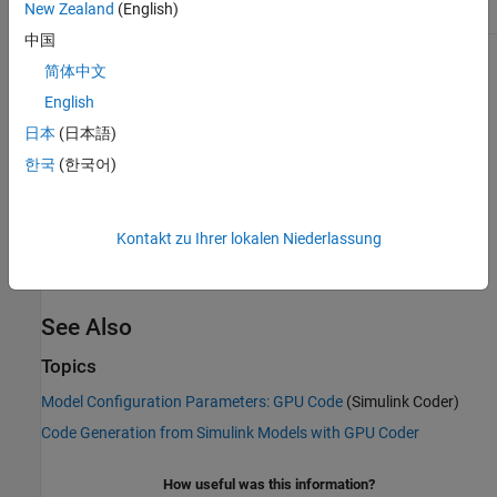
New Zealand
(English)
Safety precaution
No impact
中国
Programmatic Use
简体中文
English
Parameter:
GPUCompilerFlags
日本
(日本語)
Type:
character vector
Value:
or a valid
flag
한국
(한국어)
''
user-specified
Default:
''
Version History
Kontakt zu Ihrer lokalen Niederlassung
Introduced in R2020b
See Also
Topics
Model Configuration Parameters: GPU Code
(Simulink Coder)
Code Generation from Simulink Models with GPU Coder
How useful was this information?