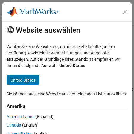
Weiter zum Inhalt
MATLAB Hilfe-Center
Umschaltung für Off-Canvas-Navigation
Website auswählen
Hauptinhalt
Startseite der Dokumentation
Additional compiler flags
Code Generation
Wählen Sie eine Website aus, um übersetzte Inhalte (sofern
Pass additional flags to GPU compiler
verfügbar) sowie lokale Veranstaltungen und Angebote
GPU Coder
anzuzeigen. Auf der Grundlage Ihres Standorts empfehlen wir
Kernel Creation
Model Configuration Pane:
Code Generation / GPU Code
Ihnen die folgende Auswahl:
United States
.
Kernel Creation from Simulink Models
Description
United States
Additional compiler flags
The
Additional compiler flags
parameter specifies additional flags
ON THIS PAGE
Sie können auch eine Website aus der folgenden Liste auswählen:
®
to the NVIDIA
compiler.
nvcc
Description
Dependencies
Amerika
Dependencies
Settings
América Latina
(Español)
Recommended Settings
This parameter requires a GPU Coder™ license.
Canada
(English)
Programmatic Use
Version History
United States
(English)