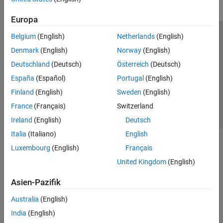
Europa
Belgium
(English)
Netherlands
(English)
Trust Center
Handelsmarken
Datenschutz-Richtlinien
Denmark
(English)
Norway
(English)
Datendiebstahl verhindern
Status von Anwendungen
Kontakt
Deutschland
(Deutsch)
Österreich
(Deutsch)
© 1994-2026 The MathWorks, Inc.
España
(Español)
Portugal
(English)
Finland
(English)
Sweden
(English)
Website auswählen
Deutschland
France
(Français)
Switzerland
Ireland
(English)
Deutsch
Italia
(Italiano)
English
Luxembourg
(English)
Français
United Kingdom
(English)
Asien-Pazifik
Australia
(English)
India
(English)