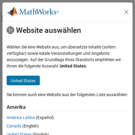
Weiter zum Inhalt
MATLAB Hilfe-Center
Umschaltung für Off-Canvas-Navigation
Website auswählen
Hauptinhalt
Startseite der Dokumentation
Radar
Wählen Sie eine Website aus, um übersetzte Inhalte (sofern
Robotics and Autonomous Systems
verfügbar) sowie lokale Veranstaltungen und Angebote
anzuzeigen. Auf der Grundlage Ihres Standorts empfehlen wir
How useful was this information?
Ihnen die folgende Auswahl:
United States
.
United States
Sie können auch eine Website aus der folgenden Liste auswählen:
Amerika
América Latina
(Español)
Canada
(English)
United States
(English)