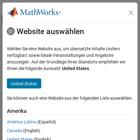
Weiter zum Inhalt
MATLAB Hilfe-Center
Umschaltung für Off-Canvas-Navigation
Website auswählen
Hauptinhalt
Startseite der Dokumentation
Radar
Wählen Sie eine Website aus, um übersetzte Inhalte (sofern
Robotics and Autonomous Systems
verfügbar) sowie lokale Veranstaltungen und Angebote
anzuzeigen. Auf der Grundlage Ihres Standorts empfehlen wir
How useful was this information?
Ihnen die folgende Auswahl:
United States
.
United States
Sie können auch eine Website aus der folgenden Liste auswählen:
Amerika
América Latina
(Español)
Canada
(English)
United States
(English)