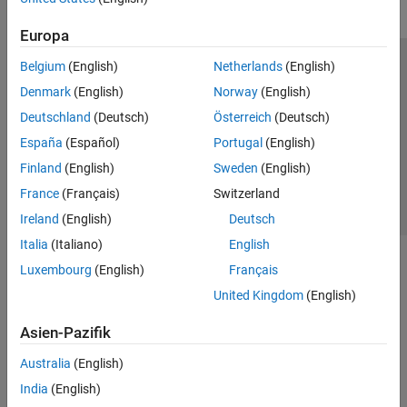
Europa
Belgium
(English)
Netherlands
(English)
Trust Center
Handelsmarken
Datenschutz-Richtlinien
Denmark
(English)
Norway
(English)
Datendiebstahl verhindern
Status von Anwendungen
Kontakt
Deutschland
(Deutsch)
Österreich
(Deutsch)
© 1994-2026 The MathWorks, Inc.
España
(Español)
Portugal
(English)
Finland
(English)
Sweden
(English)
Website auswählen
Deutschland
France
(Français)
Switzerland
Ireland
(English)
Deutsch
Italia
(Italiano)
English
Luxembourg
(English)
Français
United Kingdom
(English)
Asien-Pazifik
Australia
(English)
India
(English)