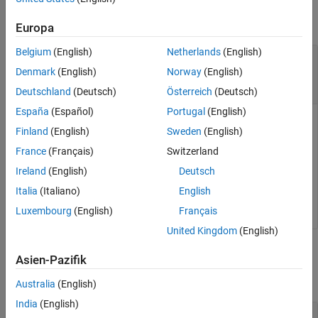
See Also
collapse all
Europa
Belgium
(English)
Netherlands
(English)
—
Transformation
transformation
object
|
object
|
N
-element array of
se2
se3
Denmark
(English)
Norway
(English)
transformation objects
Deutschland
(Deutsch)
Österreich
(Deutsch)
España
(Español)
Portugal
(English)
Transformation, specified as a scalar
object, a scalar
se2
se3
Finland
(English)
Sweden
(English)
object, or an
N
-element array of transformation objects.
N
is
France
(Français)
Switzerland
the total number of transformations.
Ireland
(English)
Deutsch
If you specify
as an array, each element must
transformation
Italia
(Italiano)
English
be of the same type.
Luxembourg
(English)
Français
United Kingdom
(English)
Output Arguments
Asien-Pazifik
collapse all
Australia
(English)
India
(English)
— Translation vector
translationVector