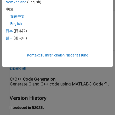
New Zealand
(English)
N
-by-2 matrix |
N
-by-3 matrix
中国
简体中文
Translation vector, returned as an
N
-by-2 matrix for
se2
objects or an
N
-by-3 matrix for
objects.
N
is the total
se3
English
number of transformations or rotations, and each row is a
日本
(日本語)
translation vector in the form [
X
Y
] for 2-D transformations or
한국
(한국어)
[
X
Y
Z
] for 3-D transformations.
Kontakt zu Ihrer lokalen Niederlassung
Extended Capabilities
expand all
C/C++ Code Generation
Generate C and C++ code using MATLAB® Coder™.
Version History
Introduced in R2023b