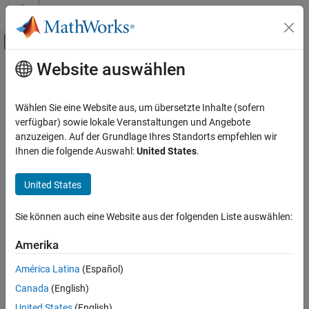
Weiter zum Inhalt
MATLAB Hilfe-Center
Umschaltung für Off-Canvas-Navigation
Website auswählen
Hauptinhalt
Startseite der Dokumentation
trvec
Radar
Wählen Sie eine Website aus, um übersetzte Inhalte (sofern
Robotics and Autonomous Systems
Extract translation vector
verfügbar) sowie lokale Veranstaltungen und Angebote
Since R2023b
anzuzeigen. Auf der Grundlage Ihres Standorts empfehlen wir
Sensor Fusion and Tracking Toolbox
collapse all in page
Ihnen die folgende Auswahl:
United States
.
Orientation, Position, and Coordinate Systems
Syntax
United States
trvec
translationVector = trvec(transformation)
ON THIS PAGE
Sie können auch eine Website aus der folgenden Liste auswählen:
Description
Syntax
Description
Amerika
extracts the
= trvec(
)
translationVector
transformation
Input Arguments
translation vector
of the SE(2) or SE(3)
translationVector
América Latina
(Español)
Output Arguments
transformation
.
transformation
Canada
(English)
Extended Capabilities
Input Arguments
Version History
United States
(English)